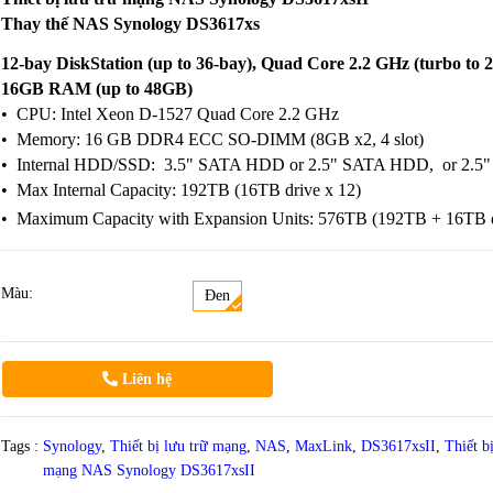
Thay thế
NAS Synology
DS3617xs
12-bay DiskStation (up to 36-bay), Quad Core 2.2 GHz (turbo to 
16GB RAM (up to 48GB)
• CPU: Intel Xeon D-1527 Quad Core 2.2 GHz
• Memory: 16 GB DDR4 ECC SO-DIMM (8GB x2, 4 slot)
• Internal HDD/SSD: 3.5" SATA HDD or 2.5" SATA HDD, or 2.5
• Max Internal Capacity: 192TB (16TB drive x 12)
• Maximum Capacity with Expansion Units: 576TB (192TB + 16TB d
Màu:
Đen
Liên hệ
Tags :
Synology
,
Thiết bị lưu trữ mạng
,
NAS
,
MaxLink
,
DS3617xsII
,
Thiết b
mạng NAS Synology DS3617xsII