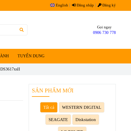
English
Đăng nhập
Đăng ký
Gọi ngay
0906 730 778
HÀNH
TUYỂN DỤNG
 DS3617xsII
SẢN PHẨM MỚI
Tất cả
WESTERN DIGITAL
SEAGATE
Diskstation