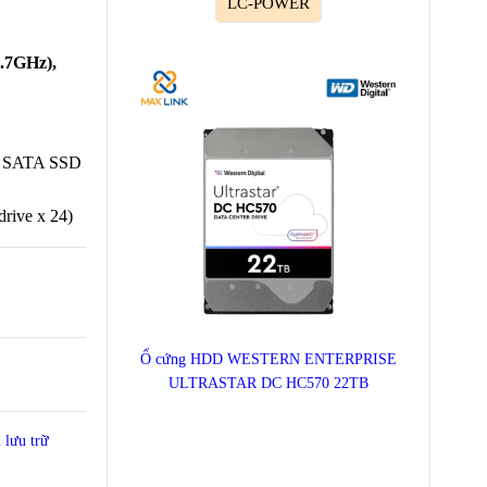
LC-POWER
2.7GHz),
" SATA SSD
rive x 24)
Ổ cứng HDD WESTERN ENTERPRISE
ULTRASTAR DC HC570 22TB
ị lưu trữ