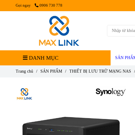
Gọi ngay
0906 730 778
DANH MỤC
SẢN PHẨ
Trang chủ
/
SẢN PHẨM
/
THIẾT BỊ LƯU TRỮ MẠNG NAS