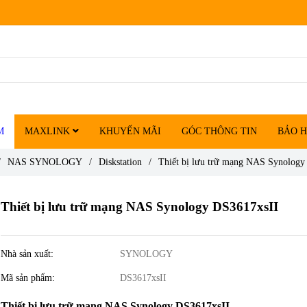
M
MAXLINK
KHUYẾN MÃI
GÓC THÔNG TIN
BẢO 
/
NAS SYNOLOGY
/
Diskstation
/
Thiết bị lưu trữ mạng NAS Synology
Thiết bị lưu trữ mạng NAS Synology DS3617xsII
Nhà sản xuất:
SYNOLOGY
Mã sản phẩm:
DS3617xsII
Thiết bị lưu trữ mạng NAS Synology DS3617xsII