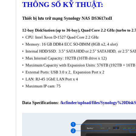
THÔNG SỐ KỸ THUẬT:
Thiết bị lưu trữ mạng Synology NAS DS3617xsII
12-bay DiskStation (up to 36-bay), Quad Core 2.2 GHz (turbo to
• CPU: Intel Xeon D-1527 Quad Core 2.2 GHz
• Memory: 16 GB DDR4 ECC SO-DIMM (8GB x2, 4 slot)
• Internal HDD/SSD: 3.5" SATA HDD or 2.5" SATA HDD, or 2.5" SA
• Max Internal Capacity: 192TB (16TB drive x 12)
• Maximum Capacity with Expansion Units: 576TB (192TB + 16TB d
• External Ports: USB 3.0 x 2, Expansion Port x 2
• LAN: RJ-45 1GbE LAN Port x 4
• Maximum IP cam: 75
Data Specifications:
/kcfinder/upload/files/Synology%20Dis