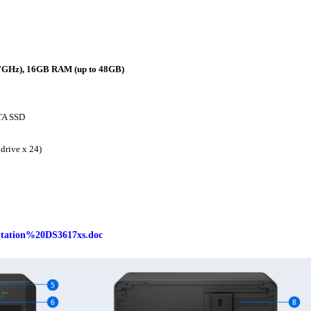
 2.7GHz), 16GB RAM (up to 48GB)
TA SSD
rive x 24)
kStation%20DS3617xs.doc