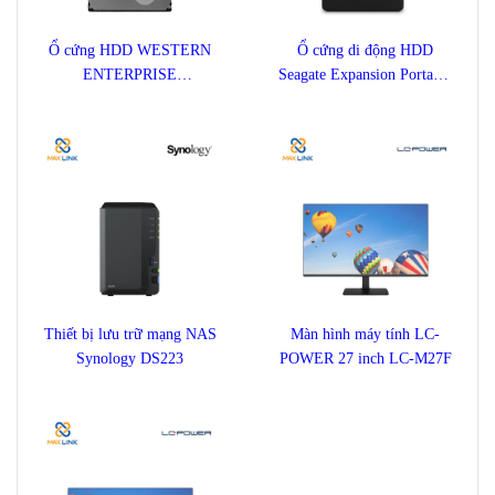
Ổ cứng HDD WESTERN
Ổ cứng di động HDD
ENTERPRISE
Seagate Expansion Portable
ULTRASTAR DC HC570
1TB STKM1000400
22TB
Thiết bị lưu trữ mạng NAS
Màn hình máy tính LC-
Synology DS223
POWER 27 inch LC-M27F