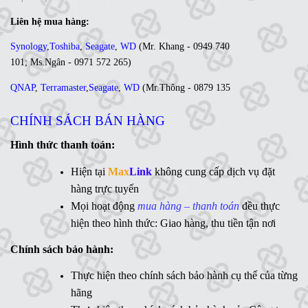
Liên hệ mua hàng:
Synology
,
Toshiba
,
Seagate
,
WD
(
Mr. Khang - 0949 740
101
;
Ms
.Ngân -
0971 572 265
)
QNAP
,
Terramaster
,
Seagate
,
WD
(
Mr
.Thông -
0879 135
035
;
Ms. Lan Anh - 0984 441 810)
CHÍNH SÁCH BÁN HÀNG
Ổ cứng di động
,
LCD
,
Networking
, Linh kiện,....(Ms. Trâm
- 0944 908 249)
Hình thức thanh toán:
Synology
,
QNAP
,
Terramaster
,
Toshiba
,
Seagate
,
Hiện tại
Max
Link
không cung cấp dịch vụ đặt
WD
,
Ổ cứng di động
,
LCD
,
Networking
, Linh kiện,....(Ms.
hàng trực tuyến
Vân Anh - 0775 163 765)
Mọi hoạt động
mua hàng – thanh toán
đều thực
hiện theo hình thức: Giao hàng, thu tiền tận nơi
Hotline:
Chính sách bảo hành:
MaxLink - 0906 730 778
Ms
Thực hiện theo chính sách bảo hành cụ thể của từng
. Linh - 0902 700 727
hãng
Hỗ trợ kỹ thuật: