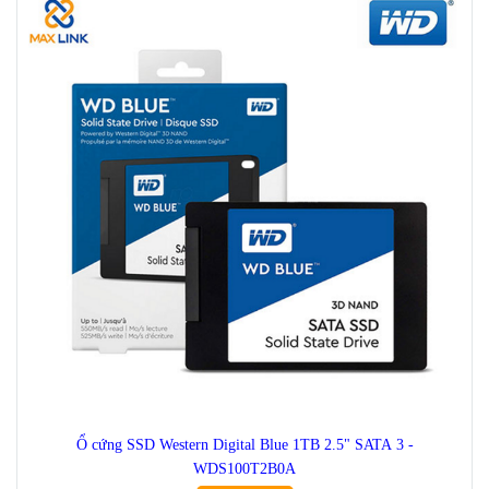
Ổ cứng SSD Western Digital Blue 1TB 2.5" SATA 3 -
WDS100T2B0A