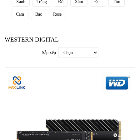
Xanh
Trắng
Đỏ
Xám
Đen
Tím
Cam
Bạc
Rose
WESTERN DIGITAL
Sắp xếp: