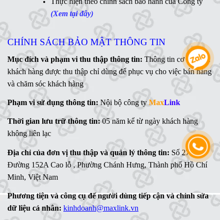
Thực hiện theo chính sách bảo hành của Công ty
Mr. Ngữ - 0783 362 416
(Xem tại đây)
CHÍNH SÁCH BẢO MẬT THÔNG TIN
Mục đích và phạm vi thu thập thông tin:
Thông tin cơ bản của
khách hàng được thu thập chỉ dùng để phục vụ cho việc bán hàng
và chăm sóc khách hàng
Phạm vi sử dụng thông tin:
Nội bộ công ty
Max
Link
Thời gian lưu trữ thông tin:
05 năm kể từ ngày khách hàng
không liên lạc
Địa chỉ của đơn vị thu thập và quản lý thông tin:
Số 27
Đường 152A Cao lỗ , Phường Chánh Hưng, Thành phố Hồ Chí
Minh, Việt Nam
Phương tiện và công cụ để người dùng tiếp cận và chỉnh sửa
dữ liệu cá nhân:
kinhdoanh@maxlink.vn