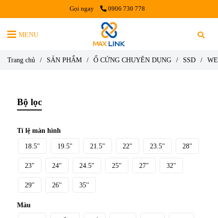
Gọi ngay
0906 730 778
MENU
Trang chủ
/
SẢN PHẨM
/
Ổ CỨNG CHUYÊN DỤNG
/
SSD
/
WE
Bộ lọc
Tỉ lệ màn hình
18.5"
19.5"
21.5"
22"
23.5"
28"
23"
24"
24.5''
25''
27"
32"
29''
26''
35''
Màu