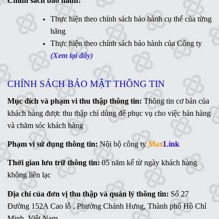
Chính sách bảo hành:
MaxLink - 0906 730 778
Ms
Thực hiện theo chính sách bảo hành cụ thể của từng
. Linh - 0902 700 727
hãng
Hỗ trợ kỹ thuật:
Thực hiện theo chính sách bảo hành của Công ty
Mr. Ngữ - 0783 362 416
(Xem tại đây)
CHÍNH SÁCH BẢO MẬT THÔNG TIN
Mục đích và phạm vi thu thập thông tin:
Thông tin cơ bản của
khách hàng được thu thập chỉ dùng để phục vụ cho việc bán hàng
và chăm sóc khách hàng
Phạm vi sử dụng thông tin:
Nội bộ công ty
Max
Link
Thời gian lưu trữ thông tin:
05 năm kể từ ngày khách hàng
không liên lạc
Địa chỉ của đơn vị thu thập và quản lý thông tin:
Số 27
Đường 152A Cao lỗ , Phường Chánh Hưng, Thành phố Hồ Chí
Minh, Việt Nam