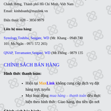
Chánh Hưng, Thành phố Hồ Chí Minh, Việt Nam
Email: kinhdoanh@maxlink.vn
Điện thoại: 028 – 3856 9979
Liên hệ mua hàng:
Synology
,
Toshiba
,
Seagate
,
WD
(
Mr. Khang - 0949 740
101
;
Ms
.Ngân -
0971 572 265
)
QNAP
,
Terramaster
,
Seagate
,
WD
(
Mr
.Thông -
0879 135
035
;
Ms. Lan Anh - 0984 441 810)
CHÍNH SÁCH BÁN HÀNG
Ổ cứng di động
,
LCD
,
Networking
, Linh kiện,....(Ms. Trâm
- 0944 908 249)
Hình thức thanh toán:
Synology
,
QNAP
,
Terramaster
,
Toshiba
,
Seagate
,
Hiện tại
Max
Link
không cung cấp dịch vụ đặt
WD
,
Ổ cứng di động
,
LCD
,
Networking
, Linh kiện,....(Ms.
hàng trực tuyến
Vân Anh - 0775 163 765)
Mọi hoạt động
mua hàng – thanh toán
đều thực
hiện theo hình thức: Giao hàng, thu tiền tận nơi
Hotline: