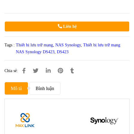
Liên hệ
Tags :
Thiết bị lưu trữ mạng
,
NAS Synology
,
Thiết bị lưu trữ mạng
NAS Synology DS423
,
DS423
Chia sẻ:
Mô tả
Bình luận