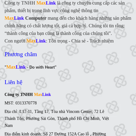
Công ty TNHH
Max
Link
là công ty chuyên cung cấp các sản
phẩm, thiết bị trong lĩnh vực công nghệ thông tin
Max
Link
Computer
mang đến cho khách hàng những sản phẩm
chính hãng có chất lượng tốt, giá cả hợp lý. Chúng tôi tin rằng:
“thành công của bạn cũng là thành công của chúng tôi”.
Con người
Max
Link
:
Tôn trọng - Chia sẻ - Trách nhiệm
Phương châm
Max
Link
"
- Do with Heart"
Liên hệ
Công ty TNHH
Max
Link
MST: 0313370778
Địa chỉ: L17-11, Tầng 17, Tòa nhà Vincom Center, 72 Lê
Thánh Tôn, Phường Sài Gòn, Thành phố Hồ Chí Minh, Việt
Nam
Địa điểm kinh doanh: Số 27 Đường 152A Cao lỗ , Phường