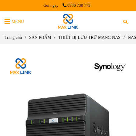
Gọi ngay
0906 730 778
MENU
Trang chủ
/
SẢN PHẨM
/
THIẾT BỊ LƯU TRỮ MẠNG NAS
/
NA