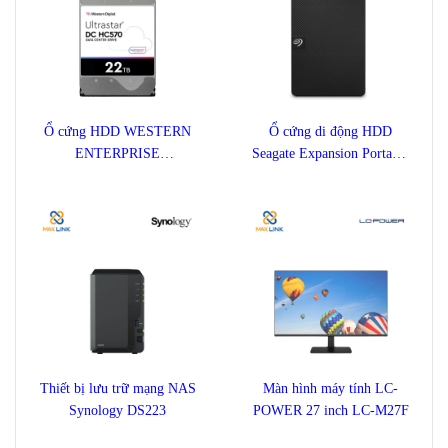
Ổ cứng HDD WESTERN
Ổ cứng di động HDD
ENTERPRISE
Seagate Expansion Portable
ULTRASTAR DC HC570
1TB STKM1000400
22TB
Thiết bị lưu trữ mạng NAS
Màn hình máy tính LC-
Synology DS223
POWER 27 inch LC-M27F