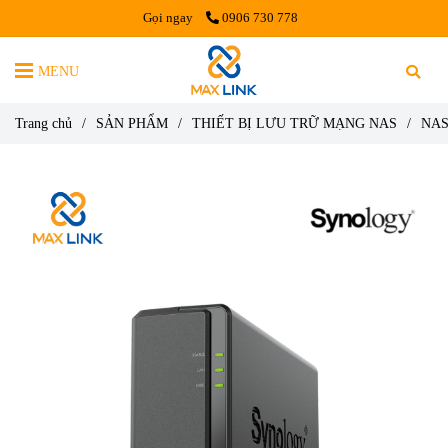
Gọi ngay
0906 730 778
MENU
Trang chủ
/
SẢN PHẨM
/
THIẾT BỊ LƯU TRỮ MẠNG NAS
/
NA