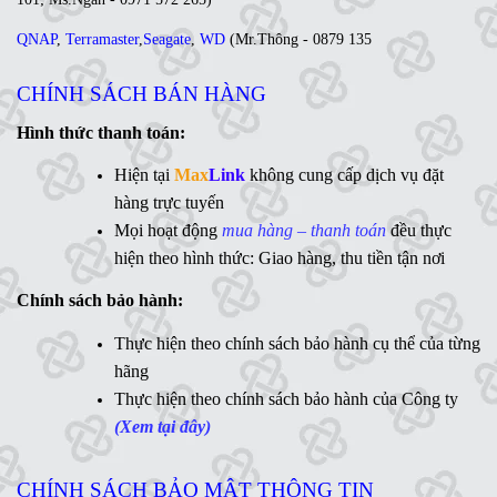
QNAP
,
Terramaster
,
Seagate
,
WD
(
Mr
.Thông -
0879 135
035
;
Ms. Lan Anh - 0984 441 810)
CHÍNH SÁCH BÁN HÀNG
Ổ cứng di động
,
LCD
,
Networking
, Linh kiện,....(Ms. Trâm
- 0944 908 249)
Hình thức thanh toán:
Synology
,
QNAP
,
Terramaster
,
Toshiba
,
Seagate
,
Hiện tại
Max
Link
không cung cấp dịch vụ đặt
WD
,
Ổ cứng di động
,
LCD
,
Networking
, Linh kiện,....(Ms.
hàng trực tuyến
Vân Anh - 0775 163 765)
Mọi hoạt động
mua hàng – thanh toán
đều thực
hiện theo hình thức: Giao hàng, thu tiền tận nơi
Hotline:
Chính sách bảo hành:
MaxLink - 0906 730 778
Ms
Thực hiện theo chính sách bảo hành cụ thể của từng
. Linh - 0902 700 727
hãng
Hỗ trợ kỹ thuật:
Thực hiện theo chính sách bảo hành của Công ty
Mr. Ngữ - 0783 362 416
(Xem tại đây)
CHÍNH SÁCH BẢO MẬT THÔNG TIN