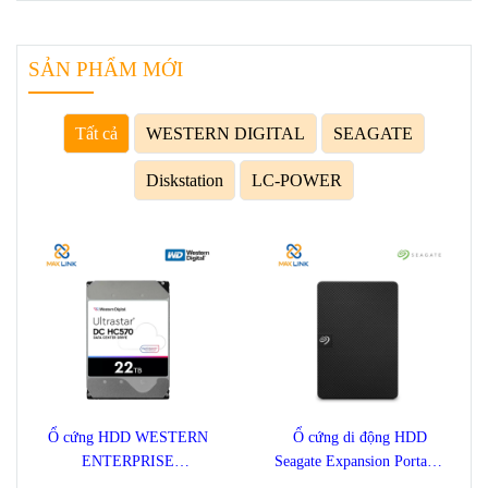
SẢN PHẨM MỚI
Tất cả
WESTERN DIGITAL
SEAGATE
Diskstation
LC-POWER
Ổ cứng HDD WESTERN
Ổ cứng di động HDD
ENTERPRISE
Seagate Expansion Portable
ULTRASTAR DC HC570
1TB STKM1000400