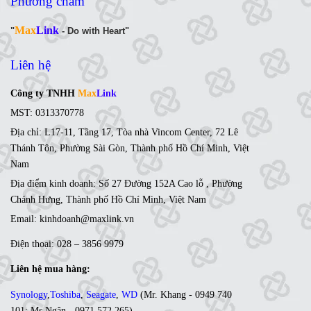
Phương châm
Max
Link
"
- Do with Heart"
Liên hệ
Công ty TNHH
Max
Link
MST: 0313370778
Địa chỉ: L17-11, Tầng 17, Tòa nhà Vincom Center, 72 Lê
Thánh Tôn, Phường Sài Gòn, Thành phố Hồ Chí Minh, Việt
Nam
Địa điểm kinh doanh: Số 27 Đường 152A Cao lỗ , Phường
Chánh Hưng, Thành phố Hồ Chí Minh, Việt Nam
Email: kinhdoanh@maxlink.vn
Điện thoại: 028 – 3856 9979
Liên hệ mua hàng:
Synology
,
Toshiba
,
Seagate
,
WD
(
Mr. Khang - 0949 740
101
;
Ms
.Ngân -
0971 572 265
)