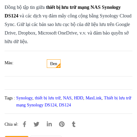
Đồng bộ tập tin giữa
t
hiết bị lưu trữ mạng NAS Synology
DS124
và các dịch vụ đám mây công cộng bằng Synology Cloud
Sync. Giữ lại các bản sao lưu cục bộ của dữ liệu lưu trên Google
Drive, Dropbox, Microsoft OneDrive, v.v. và đảm bảo quyền sở
hữu dữ liệu.
Màu:
Đen
Tags :
Synology
,
thiết bị lưu trữ
,
NAS
,
HDD
,
MaxLink
,
Thiết bị lưu trữ
mạng Synology DS124
,
DS124
Chia sẻ: