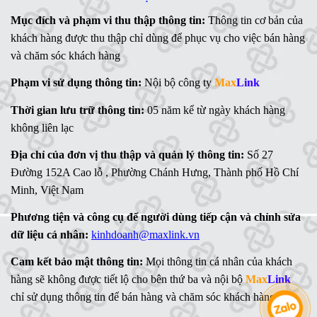
Mục đích và phạm vi thu thập thông tin:
Thông tin cơ bản của
khách hàng được thu thập chỉ dùng để phục vụ cho việc bán hàng
và chăm sóc khách hàng
Phạm vi sử dụng thông tin:
Nội bộ công ty
Max
Link
Thời gian lưu trữ thông tin:
05 năm kể từ ngày khách hàng
không liên lạc
Địa chỉ của đơn vị thu thập và quản lý thông tin:
Số 27
Đường 152A Cao lỗ , Phường Chánh Hưng, Thành phố Hồ Chí
Minh, Việt Nam
Phương tiện và công cụ để người dùng tiếp cận và chỉnh sửa
dữ liệu cá nhân:
kinhdoanh@maxlink.vn
Cam kết bảo mật thông tin:
Mọi thông tin cá nhân của khách
hàng sẽ không được tiết lộ cho bên thứ ba và nội bộ
Max
Link
chỉ sử dụng thông tin để bán hàng và chăm sóc khách hàng