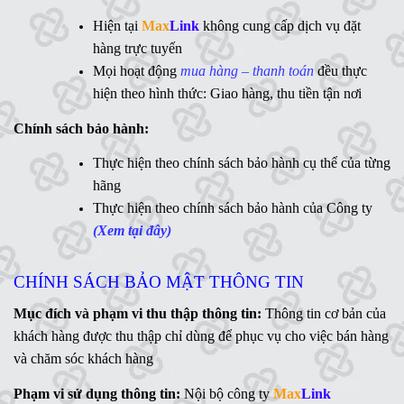
Synology
,
QNAP
,
Terramaster
,
Toshiba
,
Seagate
,
Hiện tại
Max
Link
không cung cấp dịch vụ đặt
WD
,
Ổ cứng di động
,
LCD
,
Networking
, Linh kiện,....(Ms.
hàng trực tuyến
Vân Anh - 0775 163 765)
Mọi hoạt động
mua hàng – thanh toán
đều thực
hiện theo hình thức: Giao hàng, thu tiền tận nơi
Hotline:
Chính sách bảo hành:
MaxLink - 0906 730 778
Ms
Thực hiện theo chính sách bảo hành cụ thể của từng
. Linh - 0902 700 727
hãng
Hỗ trợ kỹ thuật:
Thực hiện theo chính sách bảo hành của Công ty
Mr. Ngữ - 0783 362 416
(Xem tại đây)
CHÍNH SÁCH BẢO MẬT THÔNG TIN
Mục đích và phạm vi thu thập thông tin:
Thông tin cơ bản của
khách hàng được thu thập chỉ dùng để phục vụ cho việc bán hàng
và chăm sóc khách hàng
Phạm vi sử dụng thông tin:
Nội bộ công ty
Max
Link