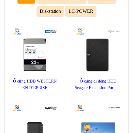
Diskstation
LC-POWER
Ổ cứng HDD WESTERN
Ổ cứng di động HDD
ENTERPRISE
Seagate Expansion Portable
ULTRASTAR DC HC570
1TB STKM1000400
22TB