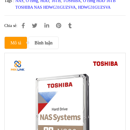
Tags :
NAS
,
Ổ cứng
,
HDD
,
16TB
,
TOSHIBA
,
Ổ cứng HDD 16TB
TOSHIBA NAS HDWG31GUZSVA
,
HDWG31GUZSVA
Chia sẻ:
Mô tả
Bình luận