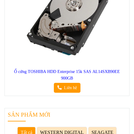
Ổ cứng TOSHIBA HDD Enterprise 15k SAS AL14SXB90EE
900GB
Liên hệ
SẢN PHẨM MỚI
Tất cả
WESTERN DIGITAL
SEAGATE