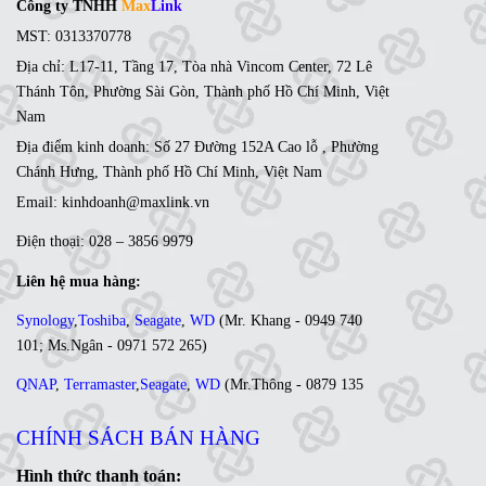
Công ty TNHH
Max
Link
MST: 0313370778
Địa chỉ: L17-11, Tầng 17, Tòa nhà Vincom Center, 72 Lê
Thánh Tôn, Phường Sài Gòn, Thành phố Hồ Chí Minh, Việt
Nam
Địa điểm kinh doanh: Số 27 Đường 152A Cao lỗ , Phường
Chánh Hưng, Thành phố Hồ Chí Minh, Việt Nam
Email: kinhdoanh@maxlink.vn
Điện thoại: 028 – 3856 9979
Liên hệ mua hàng:
Synology
,
Toshiba
,
Seagate
,
WD
(
Mr. Khang - 0949 740
101
;
Ms
.Ngân -
0971 572 265
)
QNAP
,
Terramaster
,
Seagate
,
WD
(
Mr
.Thông -
0879 135
035
;
Ms. Lan Anh - 0984 441 810)
CHÍNH SÁCH BÁN HÀNG
Ổ cứng di động
,
LCD
,
Networking
, Linh kiện,....(Ms. Trâm
- 0944 908 249)
Hình thức thanh toán: