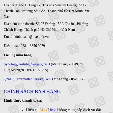
Địa chỉ: L17-11, Tầng 17, Tòa nhà Vincom Center, 72 Lê
Thánh Tôn, Phường Sài Gòn, Thành phố Hồ Chí Minh, Việt
Nam
Địa điểm kinh doanh: Số 27 Đường 152A Cao lỗ , Phường
Chánh Hưng, Thành phố Hồ Chí Minh, Việt Nam
Email: kinhdoanh@maxlink.vn
Điện thoại: 028 – 3856 9979
Liên hệ mua hàng:
Synology
,
Toshiba
,
Seagate
,
WD
(
Mr. Khang - 0949 740
101
;
Ms
.Ngân -
0971 572 265
)
QNAP
,
Terramaster
,
Seagate
,
WD
(
Mr
.Thông -
0879 135
035
;
Ms. Lan Anh - 0984 441 810)
CHÍNH SÁCH BÁN HÀNG
Ổ cứng di động
,
LCD
,
Networking
, Linh kiện,....(Ms. Trâm
- 0944 908 249)
Hình thức thanh toán:
Synology
,
QNAP
,
Terramaster
,
Toshiba
,
Seagate
,
Hiện tại
Max
Link
không cung cấp dịch vụ đặt