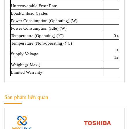
Unrecoverable Error Rate
1 per
Load/Unload Cycles
300
Power Consumption (Operating) (W)
9.
Power Consumption (Idle) (W)
6.
Temperature (Operating) (˚C)
0 to 65 
Temperature (Non-operating) (˚C)
- 40 
5 V D
Supply Voltage
12 V D
Weight (g Max.)
77
Limited Warranty
3 y
Sản phẩm liên quan