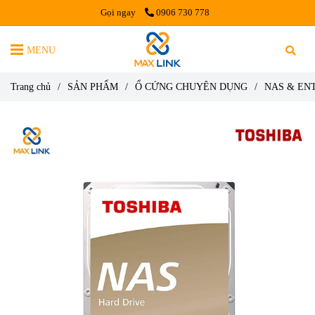
Gọi ngay
0906 730 778
MENU
Trang chủ
/
SẢN PHẨM
/
Ổ CỨNG CHUYÊN DỤNG
/
NAS & EN