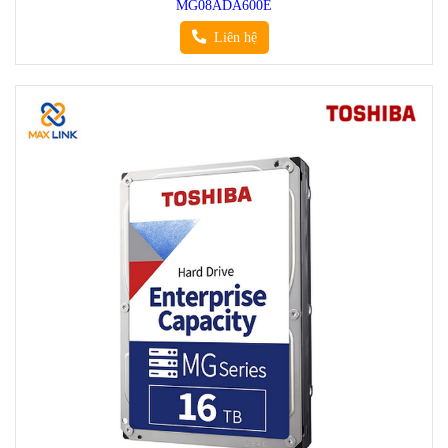
MG08ADA600E
Liên hệ