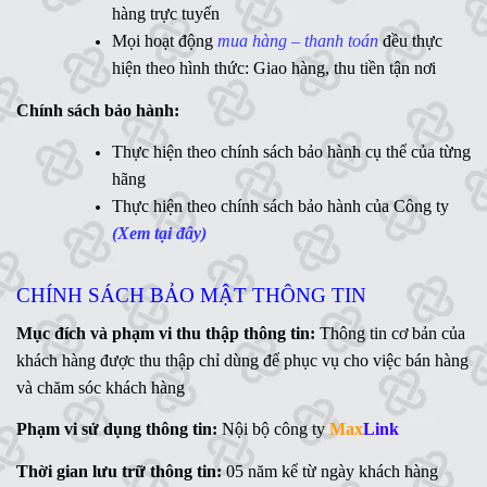
WD
,
Ổ cứng di động
,
LCD
,
Networking
, Linh kiện,....(Ms.
hàng trực tuyến
Vân Anh - 0775 163 765)
Mọi hoạt động
mua hàng – thanh toán
đều thực
hiện theo hình thức: Giao hàng, thu tiền tận nơi
Hotline:
Chính sách bảo hành:
MaxLink - 0906 730 778
Ms
Thực hiện theo chính sách bảo hành cụ thể của từng
. Linh - 0902 700 727
hãng
Hỗ trợ kỹ thuật:
Thực hiện theo chính sách bảo hành của Công ty
Mr. Ngữ - 0783 362 416
(Xem tại đây)
CHÍNH SÁCH BẢO MẬT THÔNG TIN
Mục đích và phạm vi thu thập thông tin:
Thông tin cơ bản của
khách hàng được thu thập chỉ dùng để phục vụ cho việc bán hàng
và chăm sóc khách hàng
Phạm vi sử dụng thông tin:
Nội bộ công ty
Max
Link
Thời gian lưu trữ thông tin:
05 năm kể từ ngày khách hàng