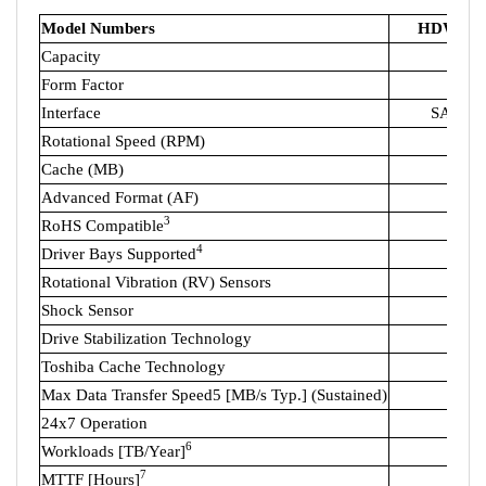
Model Numbers
HDWG18
Capacity
8
Form Factor
3.
Interface
SATA 6.
Rotational Speed (RPM)
7,20
Cache (MB)
128
Advanced Format (AF)
Y
3
RoHS Compatible
Y
4
Driver Bays Supported
Up 
Rotational Vibration (RV) Sensors
Y
Shock Sensor
Y
Drive Stabilization Technology
Y
Toshiba Cache Technology
Y
Max Data Transfer Speed5 [MB/s Typ.] (Sustained)
Up t
24x7 Operation
Y
6
Workloads [TB/Year]
180 
7
MTTF [Hours]
1,00