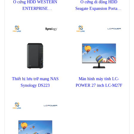
Ổ cứng HDD WESTERN
Ổ cứng di động HDD
ENTERPRISE
Seagate Expansion Portable
ULTRASTAR DC HC570
1TB STKM1000400
22TB
Thiết bị lưu trữ mạng NAS
Màn hình máy tính LC-
Synology DS223
POWER 27 inch LC-M27F