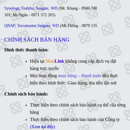
Synology
,
Toshiba
,
Seagate
,
WD
(
Mr. Khang - 0949 740
101
;
Ms
.Ngân -
0971 572 265
)
QNAP
,
Terramaster
,
Seagate
,
WD
(
Mr
.Thông -
0879 135
035
;
Ms. Lan Anh - 0984 441 810)
CHÍNH SÁCH BÁN HÀNG
Ổ cứng di động
,
LCD
,
Networking
, Linh kiện,....(Ms. Trâm
- 0944 908 249)
Hình thức thanh toán:
Synology
,
QNAP
,
Terramaster
,
Toshiba
,
Seagate
,
Hiện tại
Max
Link
không cung cấp dịch vụ đặt
WD
,
Ổ cứng di động
,
LCD
,
Networking
, Linh kiện,....(Ms.
hàng trực tuyến
Vân Anh - 0775 163 765)
Mọi hoạt động
mua hàng – thanh toán
đều thực
hiện theo hình thức: Giao hàng, thu tiền tận nơi
Hotline:
Chính sách bảo hành:
MaxLink - 0906 730 778
Ms
Thực hiện theo chính sách bảo hành cụ thể của từng
. Linh - 0902 700 727
hãng
Hỗ trợ kỹ thuật:
Thực hiện theo chính sách bảo hành của Công ty
Mr. Ngữ - 0783 362 416
(Xem tại đây)