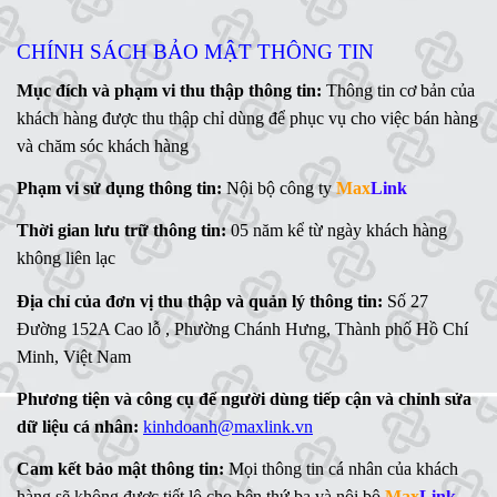
CHÍNH SÁCH BẢO MẬT THÔNG TIN
Mục đích và phạm vi thu thập thông tin:
Thông tin cơ bản của
khách hàng được thu thập chỉ dùng để phục vụ cho việc bán hàng
và chăm sóc khách hàng
Phạm vi sử dụng thông tin:
Nội bộ công ty
Max
Link
Thời gian lưu trữ thông tin:
05 năm kể từ ngày khách hàng
không liên lạc
Địa chỉ của đơn vị thu thập và quản lý thông tin:
Số 27
Đường 152A Cao lỗ , Phường Chánh Hưng, Thành phố Hồ Chí
Minh, Việt Nam
Phương tiện và công cụ để người dùng tiếp cận và chỉnh sửa
dữ liệu cá nhân:
kinhdoanh@maxlink.vn
Cam kết bảo mật thông tin:
Mọi thông tin cá nhân của khách
hàng sẽ không được tiết lộ cho bên thứ ba và nội bộ
Max
Link