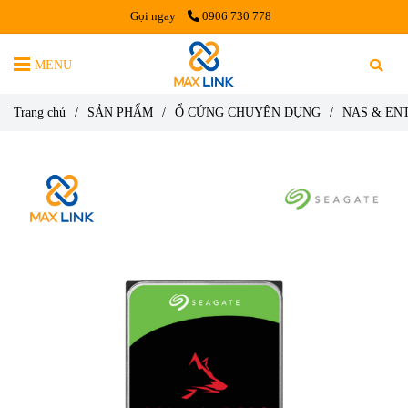
Gọi ngay
0906 730 778
MENU
Trang chủ
/
SẢN PHẨM
/
Ổ CỨNG CHUYÊN DỤNG
/
NAS & EN