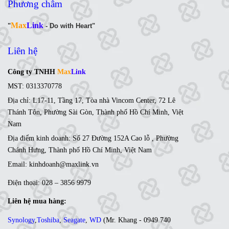
Phương châm
Max
Link
"
- Do with Heart"
Liên hệ
Công ty TNHH
Max
Link
MST: 0313370778
Địa chỉ: L17-11, Tầng 17, Tòa nhà Vincom Center, 72 Lê
Thánh Tôn, Phường Sài Gòn, Thành phố Hồ Chí Minh, Việt
Nam
Địa điểm kinh doanh: Số 27 Đường 152A Cao lỗ , Phường
Chánh Hưng, Thành phố Hồ Chí Minh, Việt Nam
Email: kinhdoanh@maxlink.vn
Điện thoại: 028 – 3856 9979
Liên hệ mua hàng:
Synology
,
Toshiba
,
Seagate
,
WD
(
Mr. Khang - 0949 740