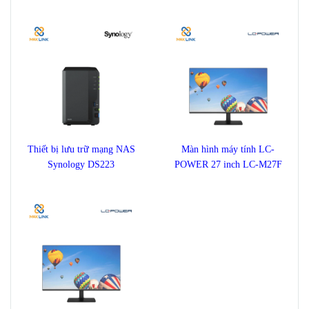
ULTRASTAR DC HC570
1TB STKM1000400
22TB
Thiết bị lưu trữ mạng NAS
Màn hình máy tính LC-
Synology DS223
POWER 27 inch LC-M27F