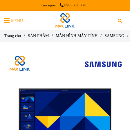
Gọi ngay
0906 730 778
MENU
Trang chủ
/
SẢN PHẨM
/
MÀN HÌNH MÁY TÍNH
/
SAMSUNG
/