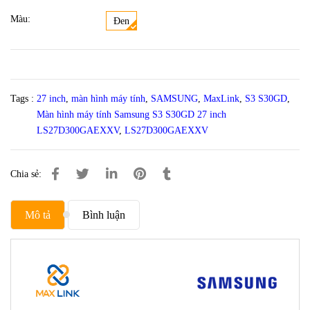
Màu:
Đen
Tags :
27 inch
,
màn hình máy tính
,
SAMSUNG
,
MaxLink
,
S3 S30GD
,
Màn hình máy tính Samsung S3 S30GD 27 inch
LS27D300GAEXXV
,
LS27D300GAEXXV
Chia sẻ:
Mô tả
Bình luận