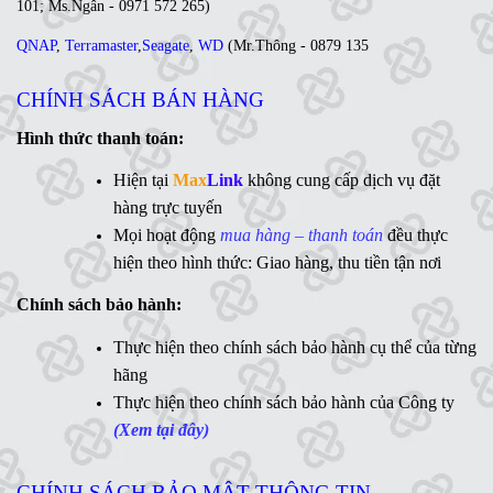
101
;
Ms
.Ngân -
0971 572 265
)
QNAP
,
Terramaster
,
Seagate
,
WD
(
Mr
.Thông -
0879 135
035
;
Ms. Lan Anh - 0984 441 810)
CHÍNH SÁCH BÁN HÀNG
Ổ cứng di động
,
LCD
,
Networking
, Linh kiện,....(Ms. Trâm
- 0944 908 249)
Hình thức thanh toán:
Synology
,
QNAP
,
Terramaster
,
Toshiba
,
Seagate
,
Hiện tại
Max
Link
không cung cấp dịch vụ đặt
WD
,
Ổ cứng di động
,
LCD
,
Networking
, Linh kiện,....(Ms.
hàng trực tuyến
Vân Anh - 0775 163 765)
Mọi hoạt động
mua hàng – thanh toán
đều thực
hiện theo hình thức: Giao hàng, thu tiền tận nơi
Hotline:
Chính sách bảo hành:
MaxLink - 0906 730 778
Ms
Thực hiện theo chính sách bảo hành cụ thể của từng
. Linh - 0902 700 727
hãng
Hỗ trợ kỹ thuật:
Thực hiện theo chính sách bảo hành của Công ty
Mr. Ngữ - 0783 362 416
(Xem tại đây)
CHÍNH SÁCH BẢO MẬT THÔNG TIN