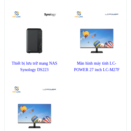
ULTRASTAR DC HC570
1TB STKM1000400
22TB
Thiết bị lưu trữ mạng NAS
Màn hình máy tính LC-
Synology DS223
POWER 27 inch LC-M27F