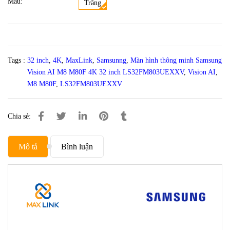
Màu:
Trắng
Tags :
32 inch
,
4K
,
MaxLink
,
Samsunng
,
Màn hình thông minh Samsung
Vision AI M8 M80F 4K 32 inch LS32FM803UEXXV
,
Vision AI
,
M8 M80F
,
LS32FM803UEXXV
Chia sẻ:
Mô tả
Bình luận