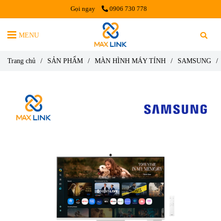
Gọi ngay
0906 730 778
MENU
Trang chủ
/
SẢN PHẨM
/
MÀN HÌNH MÁY TÍNH
/
SAMSUNG
/