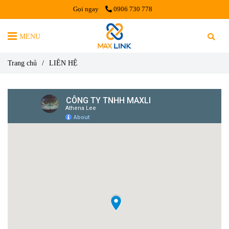
Gọi ngay
0906 730 778
MENU
Trang chủ
/
LIÊN HỆ