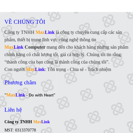
VỀ CHÚNG TÔI
Công ty TNHH
Max
Link
là công ty chuyên cung cấp các sản
phẩm, thiết bị trong lĩnh vực công nghệ thông tin
Max
Link
Computer
mang đến cho khách hàng những sản phẩm
chính hãng có chất lượng tốt, giá cả hợp lý. Chúng tôi tin rằng:
“thành công của bạn cũng là thành công của chúng tôi”.
Con người
Max
Link
:
Tôn trọng - Chia sẻ - Trách nhiệm
Phương châm
Max
Link
"
- Do with Heart"
Liên hệ
Công ty TNHH
Max
Link
MST: 0313370778