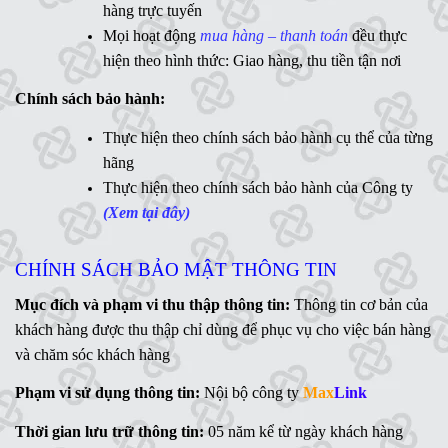
WD
,
Ổ cứng di động
,
LCD
,
Networking
, Linh kiện,....(Ms.
hàng trực tuyến
Vân Anh - 0775 163 765)
Mọi hoạt động
mua hàng – thanh toán
đều thực
hiện theo hình thức: Giao hàng, thu tiền tận nơi
Hotline:
Chính sách bảo hành:
MaxLink - 0906 730 778
Ms
Thực hiện theo chính sách bảo hành cụ thể của từng
. Linh - 0902 700 727
hãng
Hỗ trợ kỹ thuật:
Thực hiện theo chính sách bảo hành của Công ty
Mr. Ngữ - 0783 362 416
(Xem tại đây)
CHÍNH SÁCH BẢO MẬT THÔNG TIN
Mục đích và phạm vi thu thập thông tin:
Thông tin cơ bản của
khách hàng được thu thập chỉ dùng để phục vụ cho việc bán hàng
và chăm sóc khách hàng
Phạm vi sử dụng thông tin:
Nội bộ công ty
Max
Link
Thời gian lưu trữ thông tin:
05 năm kể từ ngày khách hàng