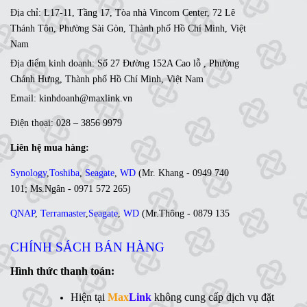
Địa chỉ: L17-11, Tầng 17, Tòa nhà Vincom Center, 72 Lê
Thánh Tôn, Phường Sài Gòn, Thành phố Hồ Chí Minh, Việt
Nam
Địa điểm kinh doanh: Số 27 Đường 152A Cao lỗ , Phường
Chánh Hưng, Thành phố Hồ Chí Minh, Việt Nam
Email: kinhdoanh@maxlink.vn
Điện thoại: 028 – 3856 9979
Liên hệ mua hàng:
Synology
,
Toshiba
,
Seagate
,
WD
(
Mr. Khang - 0949 740
101
;
Ms
.Ngân -
0971 572 265
)
QNAP
,
Terramaster
,
Seagate
,
WD
(
Mr
.Thông -
0879 135
035
;
Ms. Lan Anh - 0984 441 810)
CHÍNH SÁCH BÁN HÀNG
Ổ cứng di động
,
LCD
,
Networking
, Linh kiện,....(Ms. Trâm
- 0944 908 249)
Hình thức thanh toán:
Synology
,
QNAP
,
Terramaster
,
Toshiba
,
Seagate
,
Hiện tại
Max
Link
không cung cấp dịch vụ đặt