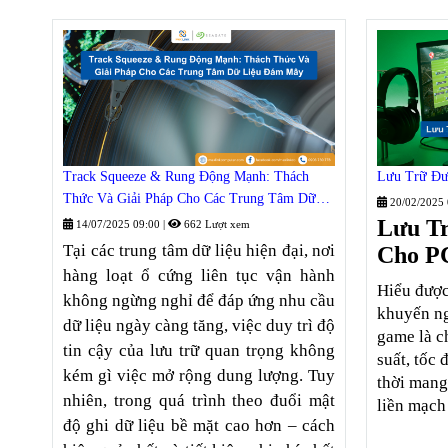
Track Squeeze & Rung Động Mạnh: Thách
Lưu Trữ Đư
Thức Và Giải Pháp Cho Các Trung Tâm Dữ
20/02/2025
Liệu Đám Mây
Lưu T
14/07/2025 09:00
|
662 Lượt xem
Tại các trung tâm dữ liệu hiện đại, nơi
Cho P
hàng loạt ổ cứng liên tục vận hành
Hiểu được
không ngừng nghỉ để đáp ứng nhu cầu
khuyến ng
dữ liệu ngày càng tăng, việc duy trì độ
game là c
tin cậy của lưu trữ quan trọng không
suất, tốc 
kém gì việc mở rộng dung lượng. Tuy
thời mang
nhiên, trong quá trình theo đuổi mật
liền mạch
độ ghi dữ liệu bề mặt cao hơn – cách