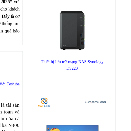
 2025”
với
 cho khách
. Đây là cơ
ệ thống lưu
ần quà bảo
Thiết bị lưu trữ mạng NAS Synology
DS223
Với Toshiba
là tài sản
an toàn và
ầu của cá
hiba N300