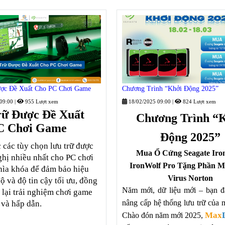
ợc Đề Xuất Cho PC Chơi Game
Chương Trình “Khởi Động 2025”
 09:00
|
955 Lượt xem
18/02/2025 09:00
|
824 Lượt xem
rữ Được Đề Xuất
Chương Trình “
C Chơi Game
Động 2025”
 các tùy chọn lưu trữ được
Mua Ổ Cứng
Seagate
Iro
hị nhiều nhất cho PC chơi
IronWolf Pro
Tặng Phần M
hìa khóa để đảm bảo hiệu
Virus Norton
độ và độ tin cậy tối ưu, đồng
Năm mới, dữ liệu mới – bạn đ
 lại trải nghiệm chơi game
nâng cấp hệ thống lưu trữ của 
 và hấp dẫn.
Max
Chào đón năm mới 2025,