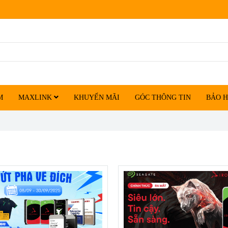
M
MAXLINK
KHUYẾN MÃI
GÓC THÔNG TIN
BẢO 