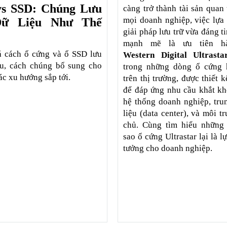
s SSD: Chúng Lưu
càng trở thành tài sản quan
mọi doanh nghiệp, việc lựa
Dữ Liệu Như Thế
giải pháp lưu trữ vừa đáng t
mạnh mẽ là ưu tiên hà
 cách ổ cứng và ổ SSD lưu
Western Digital Ultrasta
ệu, cách chúng bổ sung cho
trong những dòng ổ cứng 
ác xu hướng sắp tới.
trên thị trường, được thiết k
để đáp ứng nhu cầu khắt kh
hệ thống doanh nghiệp, tru
liệu (data center), và môi 
chủ. Cùng tìm hiểu những 
sao ổ cứng Ultrastar lại là l
tưởng cho doanh nghiệp.