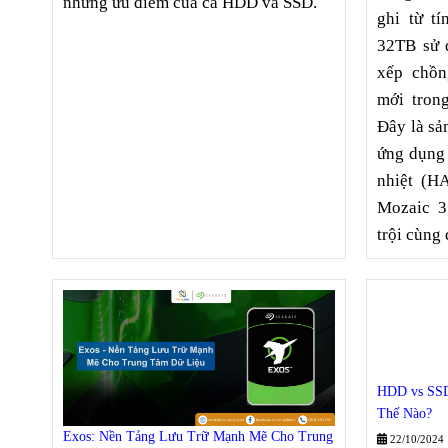
những ưu điểm của cả HDD và SSD.
ghi từ t
32TB sử 
xếp chồn
mới tron
Đây là sả
ứng dụng 
nhiệt (H
Mozaic 3
trội cùng 
HDD vs SSD
Thế Nào?
Exos: Nền Tảng Lưu Trữ Mạnh Mẽ Cho Trung
22/10/2024