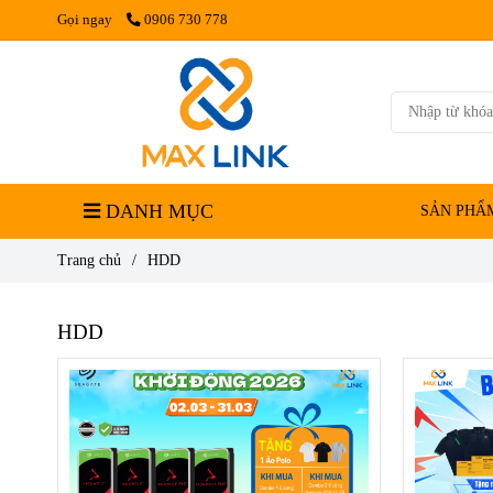
Gọi ngay
0906 730 778
DANH MỤC
SẢN PHẨ
Trang chủ
/
HDD
HDD