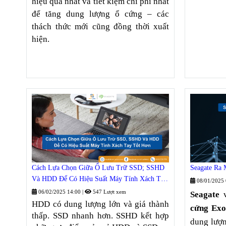
hiệu quả nhất và tiết kiệm chi phí nhất
để tăng dung lượng ổ cứng – các
thách thức mới cũng đồng thời xuất
hiện.
Cách Lựa Chọn Giữa Ổ Lưu Trữ SSD; SSHD
Seagate Ra
Và HDD Để Có Hiệu Suất Máy Tính Xách Tay
08/01/2025
Tốt Hơn
06/02/2025 14:00
|
547 Lượt xem
Seagate
v
HDD có dung lượng lớn và giá thành
cứng Ex
thấp. SSD nhanh hơn. SSHD kết hợp
dung lượ