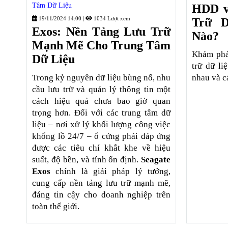
Tâm Dữ Liệu
HDD v
19/11/2024 14:00
|
1034 Lượt xem
Trữ 
Exos: Nền Tảng Lưu Trữ
Nào?
Mạnh Mẽ Cho Trung Tâm
Khám phá
Dữ Liệu
trữ dữ li
Trong kỷ nguyên dữ liệu bùng nổ, nhu
nhau và c
cầu lưu trữ và quản lý thông tin một
cách hiệu quả chưa bao giờ quan
trọng hơn. Đối với các trung tâm dữ
liệu – nơi xử lý khối lượng công việc
khổng lồ 24/7 – ổ cứng phải đáp ứng
được các tiêu chí khắt khe về hiệu
suất, độ bền, và tính ổn định.
Seagate
Exos
chính là giải pháp lý tưởng,
cung cấp nền tảng lưu trữ mạnh mẽ,
đáng tin cậy cho doanh nghiệp trên
toàn thế giới.