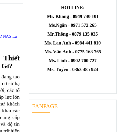
HOTLINE:
Mr. Khang - 0949 740 101
Ms.Ngân - 0971 572 265
Mr.Thông - 0879 135 035
rữ NAS Là
Ms. Lan Anh - 0984 441 810
Ms. Vân Anh - 0775 163 765
 Thiết
Ms. Linh - 0902 700 727
 Gì?
Ms. Tuyền - 0363 485 924
 đang tạo
 cơ sở hạ
ời, các tổ
áp lực lớn
như khách
FANPAGE
n khai các
 cung cấp
và độ tin
u trữ hiện