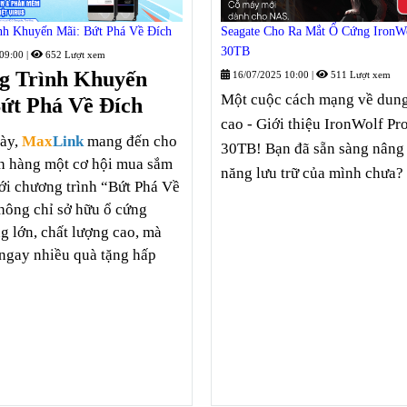
nh Khuyến Mãi: Bứt Phá Về Đích
Seagate Cho Ra Mắt Ổ Cứng IronW
30TB
 09:00
|
652 Lượt xem
g Trình Khuyến
16/07/2025 10:00
|
511 Lượt xem
Một cuộc cách mạng về dun
ứt Phá Về Đích
cao - Giới thiệu IronWolf Pr
này,
Max
Link
mang đến cho
30TB!
Bạn đã sẵn sàng nâng
h hàng một cơ hội mua sắm
năng lưu trữ của mình chưa?
ới chương trình “Bứt Phá Về
hông chỉ sở hữu ổ cứng
g lớn, chất lượng cao, mà
ngay nhiều quà tặng hấp