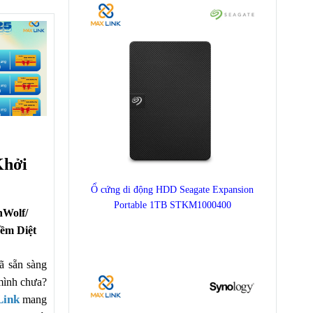
Khởi
Ổ cứng di động HDD Seagate Expansion
Portable 1TB STKM1000400
nWolf/
ềm Diệt
ã sẵn sàng
mình chưa?
Link
mang