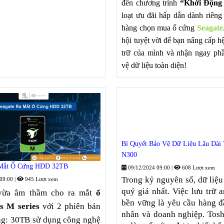
đến chương trình
“Khởi Động
loạt ưu đãi hấp dẫn dành riêng
hàng chọn mua ổ cứng
Seagate
hội tuyệt vời để bạn nâng cấp h
trữ của mình và nhận ngay ph
vệ dữ liệu toàn diện!
Bí Quyết Bảo Vệ Dữ Liệu Lâu Dài 
N300
 Mắt Ổ Cứng HDD 32TB
09/12/2024 09:00
|
608 Lượt xem
Trong kỷ nguyên số, dữ liệu 
 09:00
|
945 Lượt xem
quý giá nhất. Việc lưu trữ 
ừa âm thầm cho ra mắt
ổ
bền vững là yêu cầu hàng đ
os M
series
với 2 phiên bản
nhân và doanh nghiệp. Tos
ng: 30TB sử dụng công nghệ