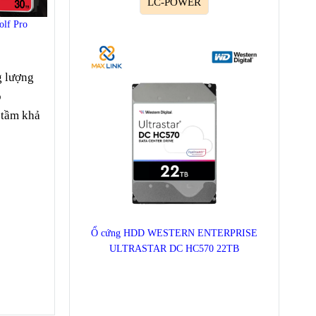
LC-POWER
olf Pro
g lượng
o
 tầm khả
Ổ cứng HDD WESTERN ENTERPRISE
ULTRASTAR DC HC570 22TB