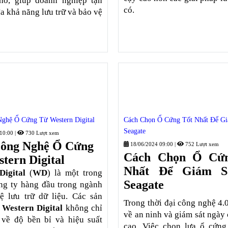
hỏ, giúp doanh nghiệp tận
có.
đa khả năng lưu trữ và bảo vệ
ghệ Ổ Cứng Từ Western Digital
Cách Chọn Ổ Cứng Tốt Nhất Để Gi
Seagate
 10:00
|
730 Lượt xem
ông Nghệ Ổ Cứng
18/06/2024 09:00
|
752 Lượt xem
Cách Chọn Ổ Cứn
tern Digital
Nhất Để Giám S
Digital
(
WD
) là một trong
Seagate
ng ty hàng đầu trong ngành
ệ lưu trữ dữ liệu. Các sản
Trong thời đại công nghệ 4.
a
Western Digital
không chỉ
về an ninh và giám sát ngày
 về độ bền bỉ và hiệu suất
cao. Việc chọn lựa ổ cứn