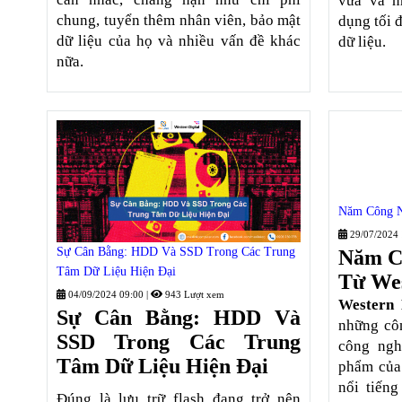
vừa và n
chung, tuyển thêm nhân viên, bảo mật
dụng tối 
dữ liệu của họ và nhiều vấn đề khác
dữ liệu.
nữa.
Năm Công N
29/07/2024
Sự Cân Bằng: HDD Và SSD Trong Các Trung
Năm C
Tâm Dữ Liệu Hiện Đại
Từ Wes
04/09/2024 09:00
|
943 Lượt xem
Western 
Sự Cân Bằng: HDD Và
những cô
SSD Trong Các Trung
công ngh
Tâm Dữ Liệu Hiện Đại
phẩm củ
nổi tiếng
Đúng là lưu trữ flash đang trở nên