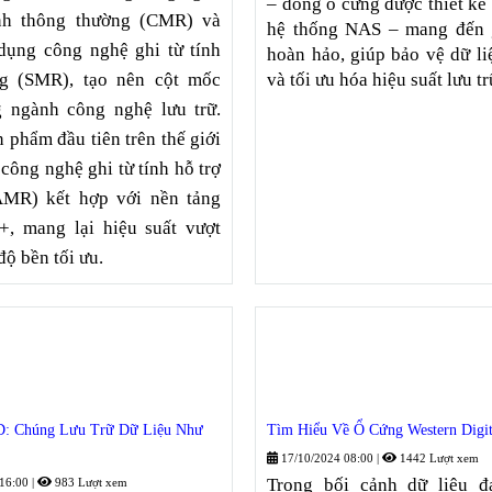
– dòng ổ cứng được thiết kế
ính thông thường (CMR) và
hệ thống NAS – mang đến 
dụng công nghệ ghi từ tính
hoàn hảo, giúp bảo vệ dữ li
và tối ưu hóa hiệu suất lưu tr
g (SMR), tạo nên cột mốc
g ngành công nghệ lưu trữ.
n phẩm đầu tiên trên thế giới
công nghệ ghi từ tính hỗ trợ
AMR) kết hợp với nền tảng
+, mang lại hiệu suất vượt
độ bền tối ưu.
: Chúng Lưu Trữ Dữ Liệu Như
Tìm Hiểu Về Ổ Cứng Western Digita
17/10/2024 08:00
|
1442 Lượt xem
Trong bối cảnh dữ liệu đ
 16:00
|
983 Lượt xem