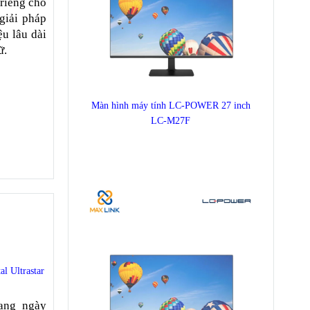
 riêng cho
giải pháp
ệu lâu dài
ữ.
Màn hình máy tính LC-POWER 27 inch
LC-M27F
l Ultrastar
ang ngày