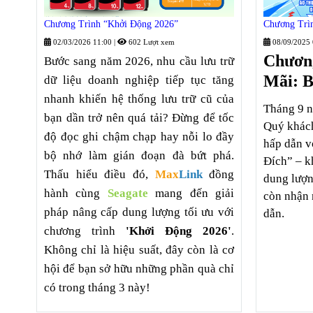
Chương Trình “Khởi Động 2026”
Chương Trì
02/03/2026 11:00
|
602 Lượt xem
08/09/2025
Chươn
Bước sang năm 2026, nhu cầu lưu trữ
Mãi: B
dữ liệu doanh nghiệp tiếp tục tăng
nhanh khiến hệ thống lưu trữ cũ của
Tháng 9 
bạn dần trở nên quá tải? Đừng để tốc
Quý khác
độ đọc ghi chậm chạp hay nỗi lo đầy
hấp dẫn v
bộ nhớ làm gián đoạn đà bứt phá.
Đích” – k
Thấu hiểu điều đó,
Max
Link
đồng
dung lượn
hành cùng
Seagate
mang đến giải
còn nhận 
pháp nâng cấp dung lượng tối ưu với
dẫn.
chương trình
'Khởi Động 2026'
.
Không chỉ là hiệu suất, đây còn là cơ
hội để bạn sở hữu những phần quà chỉ
có trong tháng 3 này!