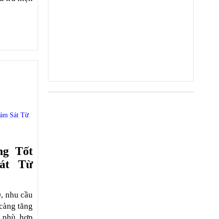
ám Sát Từ
g Tốt
át Từ
0, nhu cầu
 càng tăng
g phù hợp