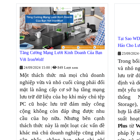
Tại Sao WD
Hảo Cho Lư
Tăng Cường Mạng Lưới Kinh Doanh Của Bạn
23/09/2024
Với IronWolf
Trong bối
và nhỏ ng
24/09/2024 15:00
|
849 Lượt xem
Một thách thức mà mọi chủ doanh
lưu trữ d
nghiệp vừa và nhỏ cuối cùng phải đối
định và d
mặt là nâng cấp cơ sở hạ tầng mạng
một yếu t
lưu trữ dữ liệu của họ khi máy chủ tệp
thống N
PC cũ hoặc lưu trữ đám mây công
Storage)
cộng không còn đáp ứng được nhu
hợp là đi
cầu của họ nữa. Nhưng bên cạnh
suất ho
thách thức này là một loạt các vấn đề
Plus
từ
W
khác mà chủ doanh nghiệp cũng phải
pháp lý 
cân nhắc, chẳng hạn như chi phí