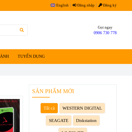
English
Đăng nhập
Đăng ký
Gọi ngay
0906 730 778
HÀNH
TUYỂN DỤNG
SẢN PHẨM MỚI
Tất cả
WESTERN DIGITAL
SEAGATE
Diskstation