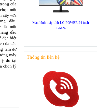
 trọng của
 chọn một
in cậy vừa
ng đầu.
Màn hình máy tính LC-POWER 24 inch
r
là một
LC-M24F
hàng đầu
ế đặc biệt
e của các
ng tâm dữ
trường máy
Thông tin liên hệ
lý do tại
ựa chọn lý