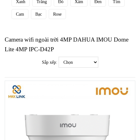
Xanh
Trắng
Đỏ
Xám
Đen
Tím
Cam
Bạc
Rose
Camera wifi ngoài trời 4MP DAHUA IMOU Dome
Lite 4MP IPC-D42P
Sắp xếp: