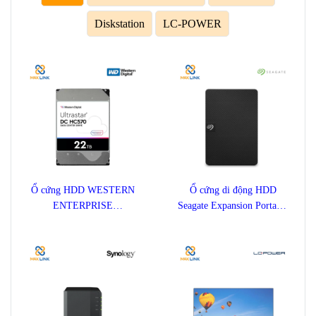
Diskstation
LC-POWER
Ổ cứng HDD WESTERN
Ổ cứng di động HDD
ENTERPRISE
Seagate Expansion Portable
ULTRASTAR DC HC570
1TB STKM1000400
22TB