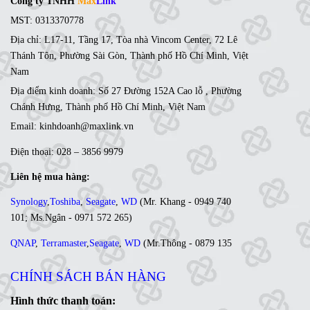
Công ty TNHH
Max
Link
MST: 0313370778
Địa chỉ: L17-11, Tầng 17, Tòa nhà Vincom Center, 72 Lê
Thánh Tôn, Phường Sài Gòn, Thành phố Hồ Chí Minh, Việt
Nam
Địa điểm kinh doanh: Số 27 Đường 152A Cao lỗ , Phường
Chánh Hưng, Thành phố Hồ Chí Minh, Việt Nam
Email: kinhdoanh@maxlink.vn
Điện thoại: 028 – 3856 9979
Liên hệ mua hàng:
Synology
,
Toshiba
,
Seagate
,
WD
(
Mr. Khang - 0949 740
101
;
Ms
.Ngân -
0971 572 265
)
QNAP
,
Terramaster
,
Seagate
,
WD
(
Mr
.Thông -
0879 135
035
;
Ms. Lan Anh - 0984 441 810)
CHÍNH SÁCH BÁN HÀNG
Ổ cứng di động
,
LCD
,
Networking
, Linh kiện,....(Ms. Trâm
- 0944 908 249)
Hình thức thanh toán: