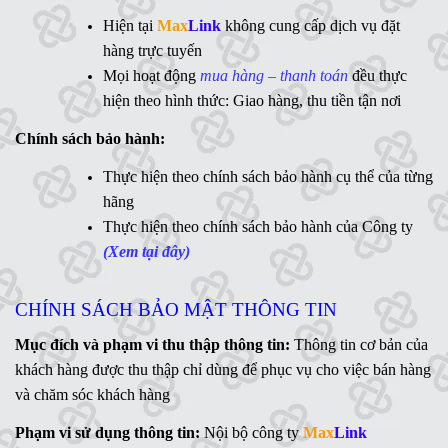
Synology
,
QNAP
,
Terramaster
,
Toshiba
,
Seagate
,
Hiện tại
Max
Link
không cung cấp dịch vụ đặt
WD
,
Ổ cứng di động
,
LCD
,
Networking
, Linh kiện,....(Ms.
hàng trực tuyến
Vân Anh - 0775 163 765)
Mọi hoạt động
mua hàng – thanh toán
đều thực
hiện theo hình thức: Giao hàng, thu tiền tận nơi
Hotline:
Chính sách bảo hành:
MaxLink - 0906 730 778
Ms
Thực hiện theo chính sách bảo hành cụ thể của từng
. Linh - 0902 700 727
hãng
Hỗ trợ kỹ thuật:
Thực hiện theo chính sách bảo hành của Công ty
Mr. Ngữ - 0783 362 416
(Xem tại đây)
CHÍNH SÁCH BẢO MẬT THÔNG TIN
Mục đích và phạm vi thu thập thông tin:
Thông tin cơ bản của
khách hàng được thu thập chỉ dùng để phục vụ cho việc bán hàng
và chăm sóc khách hàng
Phạm vi sử dụng thông tin:
Nội bộ công ty
Max
Link