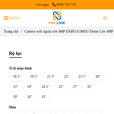
Gọi ngay
0906 730 778
MENU
Trang chủ
/
Camera wifi ngoài trời 4MP DAHUA IMOU Dome Lite 4MP
Bộ lọc
Tỉ lệ màn hình
18.5"
19.5"
21.5"
22"
23.5"
28"
23"
24"
24.5''
25''
27"
32"
29''
26''
35''
Màu