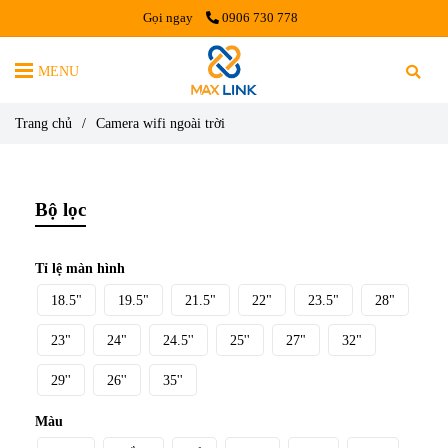
Gọi ngay
0906 730 778
MENU
Trang chủ
/
Camera wifi ngoài trời
Bộ lọc
Tỉ lệ màn hình
18.5"
19.5"
21.5"
22"
23.5"
28"
23"
24"
24.5''
25''
27"
32"
29''
26''
35''
Màu