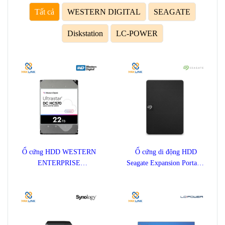
Camera wifi ngoài trời 2MP DAHUA IMOU MÀU 24/7 Bullet 2E
IPC-F22FP-0280B
Liên hệ
SẢN PHẨM MỚI
Tất cả
WESTERN DIGITAL
SEAGATE
Diskstation
LC-POWER