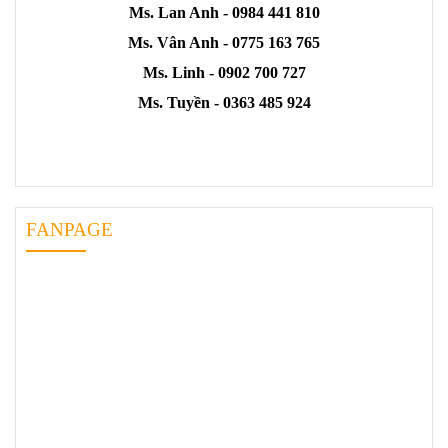
HOTLINE:
Mr. Khang - 0949 740 101
Ms.Ngân - 0971 572 265
Mr.Thông - 0879 135 035
Ms. Lan Anh - 0984 441 810
Ms. Vân Anh - 0775 163 765
Ms. Linh - 0902 700 727
Ms. Tuyền - 0363 485 924