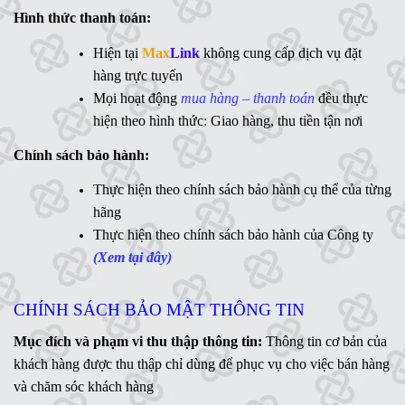
Chánh Hưng, Thành phố Hồ Chí Minh, Việt Nam
Email: kinhdoanh@maxlink.vn
Điện thoại: 028 – 3856 9979
Liên hệ mua hàng:
Synology
,
Toshiba
,
Seagate
,
WD
(
Mr. Khang - 0949 740
101
;
Ms
.Ngân -
0971 572 265
)
QNAP
,
Terramaster
,
Seagate
,
WD
(
Mr
.Thông -
0879 135
035
;
Ms. Lan Anh - 0984 441 810)
CHÍNH SÁCH BÁN HÀNG
Ổ cứng di động
,
LCD
,
Networking
, Linh kiện,....(Ms. Trâm
- 0944 908 249)
Hình thức thanh toán:
Synology
,
QNAP
,
Terramaster
,
Toshiba
,
Seagate
,
Hiện tại
Max
Link
không cung cấp dịch vụ đặt
WD
,
Ổ cứng di động
,
LCD
,
Networking
, Linh kiện,....(Ms.
hàng trực tuyến
Vân Anh - 0775 163 765)
Mọi hoạt động
mua hàng – thanh toán
đều thực
hiện theo hình thức: Giao hàng, thu tiền tận nơi
Hotline:
Chính sách bảo hành:
MaxLink - 0906 730 778