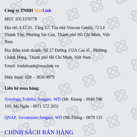
phẩm, thiết bị trong lĩnh vực công nghệ thông tin
Max
Link
Computer
mang đến cho khách hàng những sản phẩm
chính hãng có chất lượng tốt, giá cả hợp lý. Chúng tôi tin rằng:
“thành công của bạn cũng là thành công của chúng tôi”.
Con người
Max
Link
:
Tôn trọng - Chia sẻ - Trách nhiệm
Phương châm
Max
Link
"
- Do with Heart"
Liên hệ
Công ty TNHH
Max
Link
MST: 0313370778
Địa chỉ: L17-11, Tầng 17, Tòa nhà Vincom Center, 72 Lê
Thánh Tôn, Phường Sài Gòn, Thành phố Hồ Chí Minh, Việt
Nam
Địa điểm kinh doanh: Số 27 Đường 152A Cao lỗ , Phường