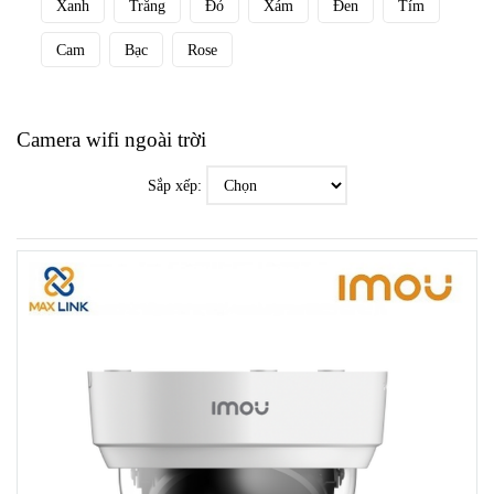
Xanh
Trắng
Đỏ
Xám
Đen
Tím
Cam
Bạc
Rose
Camera wifi ngoài trời
Sắp xếp: