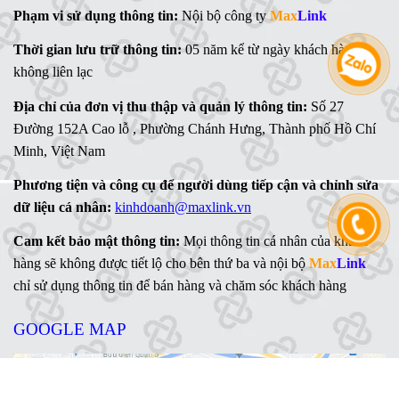
Ms
Thực hiện theo chính sách bảo hành cụ thể của từng
. Linh - 0902 700 727
hãng
Hỗ trợ kỹ thuật:
Thực hiện theo chính sách bảo hành của Công ty
Mr. Ngữ - 0783 362 416
(Xem tại đây)
CHÍNH SÁCH BẢO MẬT THÔNG TIN
Mục đích và phạm vi thu thập thông tin:
Thông tin cơ bản của
khách hàng được thu thập chỉ dùng để phục vụ cho việc bán hàng
và chăm sóc khách hàng
Phạm vi sử dụng thông tin:
Nội bộ công ty
Max
Link
Thời gian lưu trữ thông tin:
05 năm kể từ ngày khách hàng
không liên lạc
Địa chỉ của đơn vị thu thập và quản lý thông tin:
Số 27
Đường 152A Cao lỗ , Phường Chánh Hưng, Thành phố Hồ Chí
Minh, Việt Nam