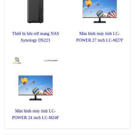
Ổ cứng HDD WESTERN
Ổ cứng di động HDD
ENTERPRISE
Seagate Expansion Portable
ULTRASTAR DC HC570
1TB STKM1000400
22TB
Thiết bị lưu trữ mạng NAS
Màn hình máy tính LC-
Synology DS223
POWER 27 inch LC-M27F