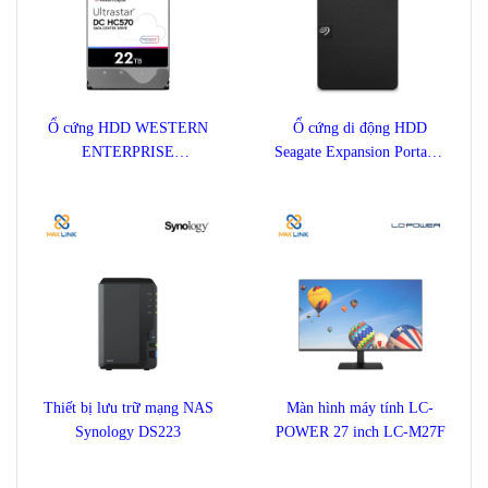
Ổ cứng HDD WESTERN
Ổ cứng di động HDD
ENTERPRISE
Seagate Expansion Portable
ULTRASTAR DC HC570
1TB STKM1000400
22TB
Thiết bị lưu trữ mạng NAS
Màn hình máy tính LC-
Synology DS223
POWER 27 inch LC-M27F