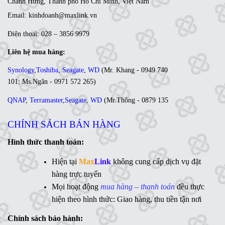
Chánh Hưng, Thành phố Hồ Chí Minh, Việt Nam
Email: kinhdoanh@maxlink.vn
Điện thoại: 028 – 3856 9979
Liên hệ mua hàng:
Synology
,
Toshiba
,
Seagate
,
WD
(
Mr. Khang - 0949 740
101
;
Ms
.Ngân -
0971 572 265
)
QNAP
,
Terramaster
,
Seagate
,
WD
(
Mr
.Thông -
0879 135
035
;
Ms. Lan Anh - 0984 441 810)
CHÍNH SÁCH BÁN HÀNG
Ổ cứng di động
,
LCD
,
Networking
, Linh kiện,....(Ms. Trâm
- 0944 908 249)
Hình thức thanh toán:
Synology
,
QNAP
,
Terramaster
,
Toshiba
,
Seagate
,
Hiện tại
Max
Link
không cung cấp dịch vụ đặt
WD
,
Ổ cứng di động
,
LCD
,
Networking
, Linh kiện,....(Ms.
hàng trực tuyến
Vân Anh - 0775 163 765)
Mọi hoạt động
mua hàng – thanh toán
đều thực
hiện theo hình thức: Giao hàng, thu tiền tận nơi
Hotline:
Chính sách bảo hành:
MaxLink - 0906 730 778