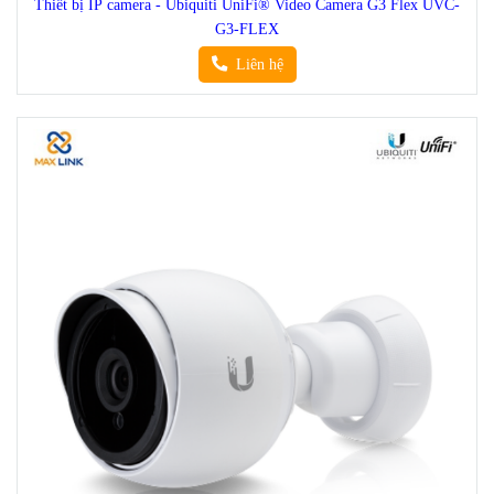
Thiết bị IP camera - Ubiquiti UniFi® Video Camera G3 Flex UVC-
G3-FLEX
Liên hệ