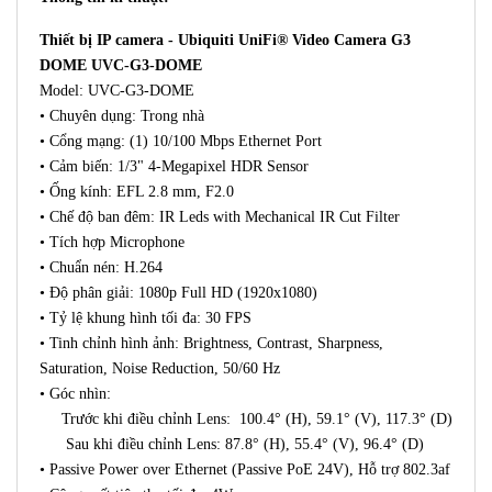
Thiết bị IP camera - Ubiquiti UniFi® Video Camera G3
DOME UVC-G3-DOME
Model: UVC-G3-DOME
• Chuyên dụng: Trong nhà
• Cổng mạng: (1) 10/100 Mbps Ethernet Port
• Cảm biến: 1/3" 4-Megapixel HDR Sensor
• Ống kính: EFL 2.8 mm, F2.0
• Chế độ ban đêm: IR Leds with Mechanical IR Cut Filter
• Tích hợp Microphone
• Chuẩn nén: H.264
• Độ phân giải: 1080p Full HD (1920x1080)
• Tỷ lệ khung hình tối đa: 30 FPS
• Tinh chỉnh hình ảnh: Brightness, Contrast, Sharpness,
Saturation, Noise Reduction, 50/60 Hz
• Góc nhìn:
Trước khi điều chỉnh Lens: 100.4° (H), 59.1° (V), 117.3° (D)
Sau khi điều chỉnh Lens: 87.8° (H), 55.4° (V), 96.4° (D)
• Passive Power over Ethernet (Passive PoE 24V), Hỗ trợ 802.3af