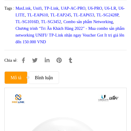
Tags :
MaxLink
,
Unifi
,
TP-Link
,
UAP-AC-PRO
,
U6-PRO
,
U6-LR
,
U6-
LITE
,
TL-EAP610
,
TL-EAP245
,
TL-EAP653
,
TL-SG2428P
,
TL-SG1016D
,
TL-SG3452
,
Combo sản phẩm Networking
,
Chương trình “Tri Ân Khách Hàng 2022” - Mua combo sản phẩm
networking UNIFI/ TP-Link nhận ngay Voucher Got It trị giá lên
đến 150.000 VND
Chia sẻ:
Mô tả
Bình luận