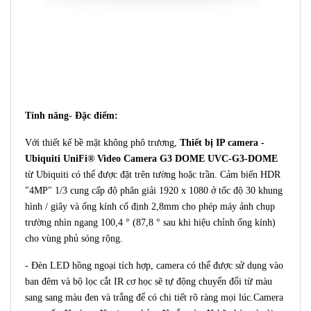
Tính năng- Đặc điểm:
Với thiết kế bề mặt không phô trương,
Thiết bị IP camera -
Ubiquiti UniFi® Video Camera G3 DOME UVC-G3-DOME
từ Ubiquiti có thể được đặt trên tường hoặc trần. Cảm biến HDR
"4MP" 1/3 cung cấp độ phân giải 1920 x 1080 ở tốc độ 30 khung
hình / giây và ống kính cố định 2,8mm cho phép máy ảnh chụp
trường nhìn ngang 100,4 ° (87,8 ° sau khi hiệu chỉnh ống kính)
cho vùng phủ sóng rộng.
- Đèn LED hồng ngoại tích hợp, camera có thể được sử dụng vào
ban đêm và bộ lọc cắt IR cơ học sẽ tự động chuyển đổi từ màu
sang sang màu đen và trắng để có chi tiết rõ ràng mọi lúc.Camera