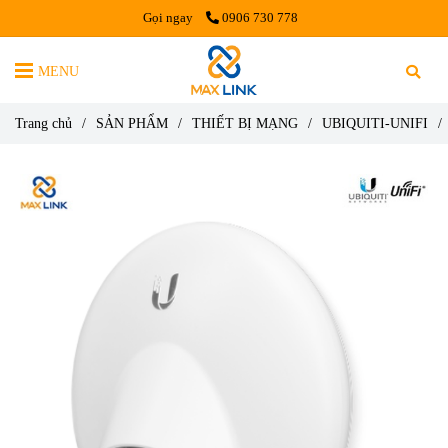
Gọi ngay
0906 730 778
MENU
Trang chủ
/
SẢN PHẨM
/
THIẾT BỊ MẠNG
/
UBIQUITI-UNIFI
/