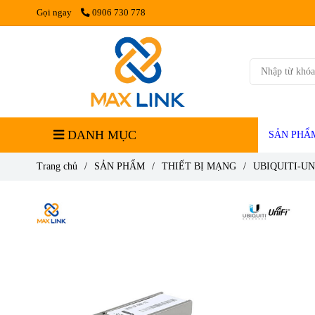
Gọi ngay
0906 730 778
DANH MỤC
SẢN PHẨ
Trang chủ
/
SẢN PHẨM
/
THIẾT BỊ MẠNG
/
UBIQUITI-UN