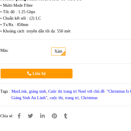
• Multi-Mode Fiber
• Tốc độ : 1.25 Gbps
• Chuẩn kết nối : (2) LC
• Tx/Rx : 850nm
• Khoảng cách truyền dẫn tối đa: 550 mét
Màu:
Xám
Liên hệ
Tags :
MaxLink
,
giáng sinh
,
Cuộc thi trang trí Noel với chủ đề: “Christmas I
Giáng Sinh An Lành”
,
cuộc thi
,
trang trí
,
Christmas
Chia sẻ: