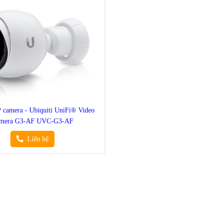
 IP camera - Ubiquiti UniFi® Video
mera G3-AF UVC-G3-AF
Liên hệ