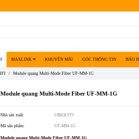
M
MAXLINK
KHUYẾN MÃI
GÓC THÔNG TIN
BẢO 
IFI
/
Module quang Multi-Mode Fiber UF-MM-1G
Module quang Multi-Mode Fiber UF-MM-1G
Nhà sản xuất:
UBIQUITI
Mã sản phẩm:
UF-MM-1G
Module quang Multi-Mode Fiber UF-MM-1G