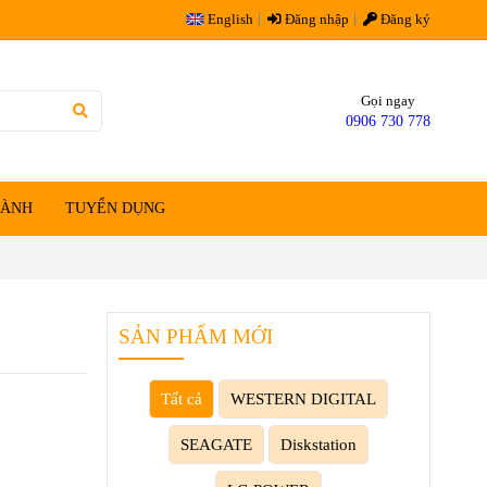
English
Đăng nhập
Đăng ký
Gọi ngay
0906 730 778
HÀNH
TUYỂN DỤNG
SẢN PHẨM MỚI
Tất cả
WESTERN DIGITAL
SEAGATE
Diskstation