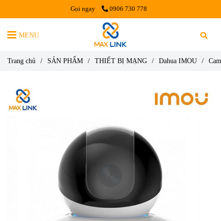
Gọi ngay
0906 730 778
MENU
Trang chủ
/
SẢN PHẨM
/
THIẾT BỊ MẠNG
/
Dahua IMOU
/
Cam