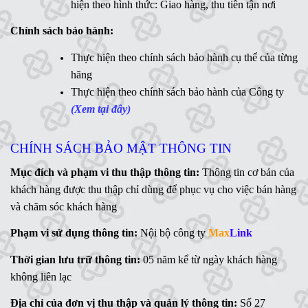
hiện theo hình thức: Giao hàng, thu tiền tận nơi
Hotline:
Chính sách bảo hành:
MaxLink - 0906 730 778
Ms
Thực hiện theo chính sách bảo hành cụ thể của từng
. Linh - 0902 700 727
hãng
Hỗ trợ kỹ thuật:
Thực hiện theo chính sách bảo hành của Công ty
Mr. Ngữ - 0783 362 416
(Xem tại đây)
CHÍNH SÁCH BẢO MẬT THÔNG TIN
Mục đích và phạm vi thu thập thông tin:
Thông tin cơ bản của
khách hàng được thu thập chỉ dùng để phục vụ cho việc bán hàng
và chăm sóc khách hàng
Phạm vi sử dụng thông tin:
Nội bộ công ty
Max
Link
Thời gian lưu trữ thông tin:
05 năm kể từ ngày khách hàng
không liên lạc
Địa chỉ của đơn vị thu thập và quản lý thông tin:
Số 27