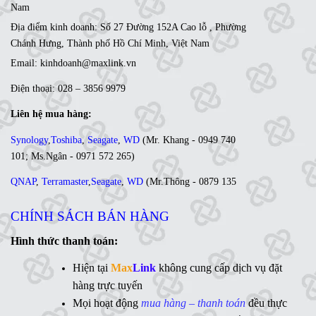
Nam
Địa điểm kinh doanh: Số 27 Đường 152A Cao lỗ , Phường
Chánh Hưng, Thành phố Hồ Chí Minh, Việt Nam
Email: kinhdoanh@maxlink.vn
Điện thoại: 028 – 3856 9979
Liên hệ mua hàng:
Synology
,
Toshiba
,
Seagate
,
WD
(
Mr. Khang - 0949 740
101
;
Ms
.Ngân -
0971 572 265
)
QNAP
,
Terramaster
,
Seagate
,
WD
(
Mr
.Thông -
0879 135
035
;
Ms. Lan Anh - 0984 441 810)
CHÍNH SÁCH BÁN HÀNG
Ổ cứng di động
,
LCD
,
Networking
, Linh kiện,....(Ms. Trâm
- 0944 908 249)
Hình thức thanh toán:
Synology
,
QNAP
,
Terramaster
,
Toshiba
,
Seagate
,
Hiện tại
Max
Link
không cung cấp dịch vụ đặt
WD
,
Ổ cứng di động
,
LCD
,
Networking
, Linh kiện,....(Ms.
hàng trực tuyến
Vân Anh - 0775 163 765)
Mọi hoạt động
mua hàng – thanh toán
đều thực