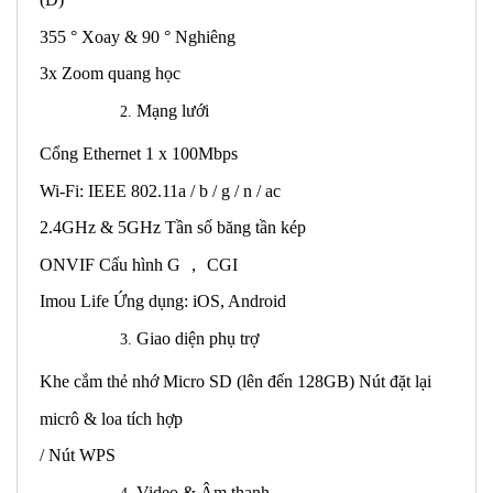
355 ° Xoay & 90 ° Nghiêng
3x Zoom quang học
Mạng lưới
Cổng Ethernet 1 x 100Mbps
Wi-Fi: IEEE 802.11a / b / g / n / ac
2.4GHz & 5GHz Tần số băng tần kép
ONVIF Cấu hình G
，
CGI
Imou Life Ứng dụng: iOS, Android
Giao diện phụ trợ
Khe cắm thẻ nhớ Micro SD (lên đến 128GB) Nút đặt lại
micrô & loa tích hợp
/ Nút WPS
Video & Âm thanh