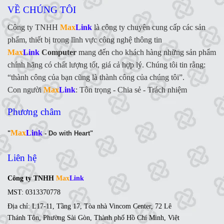
VỀ CHÚNG TÔI
Công ty TNHH
Max
Link
là công ty chuyên cung cấp các sản
phẩm, thiết bị trong lĩnh vực công nghệ thông tin
Max
Link
Computer
mang đến cho khách hàng những sản phẩm
chính hãng có chất lượng tốt, giá cả hợp lý. Chúng tôi tin rằng:
“thành công của bạn cũng là thành công của chúng tôi”.
Con người
Max
Link
:
Tôn trọng - Chia sẻ - Trách nhiệm
Phương châm
Max
Link
"
- Do with Heart"
Liên hệ
Công ty TNHH
Max
Link
MST: 0313370778
Địa chỉ: L17-11, Tầng 17, Tòa nhà Vincom Center, 72 Lê
Thánh Tôn, Phường Sài Gòn, Thành phố Hồ Chí Minh, Việt