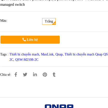
managed switch
Màu:
Trắng
Liên hệ
Tags :
Thiết bị chuyển mạch
,
MaxLink
,
Qnap
,
Thiết bị chuyển mạch Qnap 
2C
,
QSW-M2108-2C
Chia sẻ: