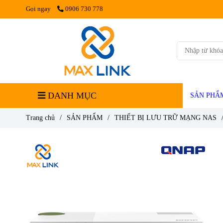
Gọi ngay
0906 730 778
DANH MỤC
SẢN PHẨ
Trang chủ
/
SẢN PHẨM
/
THIẾT BỊ LƯU TRỮ MẠNG NAS