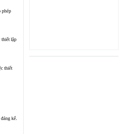
o phép
thiết lập
c thiết
 đáng kể.