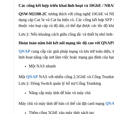
Các cổng kết hợp triển khai linh hoạt và 10GbE / NB
QSW-M2108-2C
tương thích với công nghệ 10GbE và NB
dụng cáp Cat 5e và Cat 6a hiện có. Các cổng kết hợp SFP +
thuộc vào loại cáp và độ dài, có thể đạt được các tốc độ k
Lưu ý: Nếu khoảng cách giữa công tắc và thiết bị nhỏ hơn 4
Hoàn toàn nắm bắt kết nối mạng tốc độ cao với QNAP!
QNAP
cung cấp các giải pháp mạng và lưu trữ toàn diện, 
linh hoạt nâng cấp nơi làm việc hoặc mạng gia đình của b
Một NAS nhanh
Một
QNAP
NAS với nhiều cổng 2,5GbE và Cổng Trunking 
Lưu ý: Dòng Switch quản lý hỗ trợ Cổng Trunking
Nâng cấp máy tính để bàn và máy chủ
Máy chủ và máy tính để bàn có thể cài đặt card mạng
QN
Thêm cổng 5GbE vào máy tính xách tay