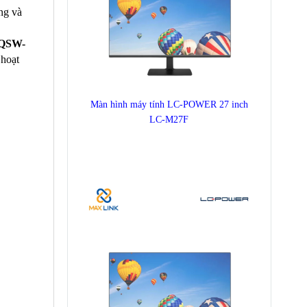
ng và
QSW-
 hoạt
Màn hình máy tính LC-POWER 27 inch
LC-M27F