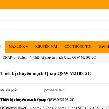
M
MAXLINK
KHUYẾN MÃI
GÓC THÔNG TIN
BẢO 
/
QNAP
/
Switch
/
Thiết bị chuyển mạch Qnap QSW-M2108-2C
Thiết bị chuyển mạch Qnap QSW-M2108-2C
Mã sản phẩm:
QSW-M2108-2C
Thiết bị chuyển mạch Qnap QSW-M2108-2C
QSW-M2108-2C
, 8 port 2.5Gbps, 2 port 10Gbps SFP+/ NBASE-T 