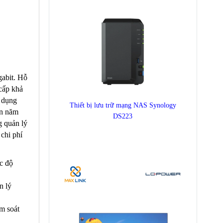
gabit. Hỗ
cấp khả
ử dụng
Thiết bị lưu trữ mạng NAS Synology
ến năm
DS223
g quản lý
chi phí
c độ
n lý
m soát