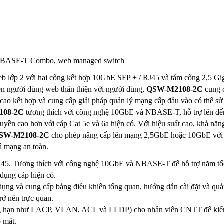
/ NBASE-T Combo, web managed switch
b lớp 2 với hai cổng kết hợp 10GbE SFP + / RJ45 và tám cổng 2,5 Gi
ện người dùng web thân thiện với người dùng,
QSW-M2108-2C
cung 
ộ cao kết hợp và cung cấp giải pháp quản lý mạng cấp đầu vào có thể s
108-2C
tương thích với công nghệ 10GbE và NBASE-T, hỗ trợ lên đ
uyền cao hơn với cáp Cat 5e và 6a hiện có. Với hiệu suất cao, khả năn
SW-M2108-2C
cho phép nâng cấp lên mạng 2,5GbE hoặc 10GbE với 
rì mạng an toàn.
J45. Tương thích với công nghệ 10GbE và NBASE-T để hỗ trợ năm tố
dụng cáp hiện có.
ụng và cung cấp bảng điều khiển tổng quan, hướng dẫn cài đặt và quả
rở nên trực quan.
ẳng hạn như LACP, VLAN, ACL và LLDP) cho nhân viên CNTT để kiể
 mật.