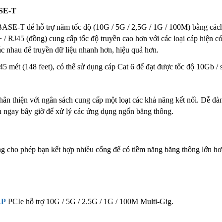
ASE-T
ASE-T để hỗ trợ năm tốc độ (10G / 5G / 2,5G / 1G / 100M) bằng các
 / RJ45 (đồng) cung cấp tốc độ truyền cao hơn với các loại cáp hiện c
hác nhau để truyền dữ liệu nhanh hơn, hiệu quả hơn.
5 mét (148 feet), có thể sử dụng cáp Cat 6 để đạt được tốc độ 10Gb / s
thân thiện với ngân sách cung cấp một loạt các khả năng kết nối. Dễ dà
ạn ngay bây giờ để xử lý các ứng dụng ngốn băng thông.
cho phép bạn kết hợp nhiều cổng để có tiềm năng băng thông lớn hơ
AP
PCIe hỗ trợ 10G / 5G / 2.5G / 1G / 100M Multi-Gig.