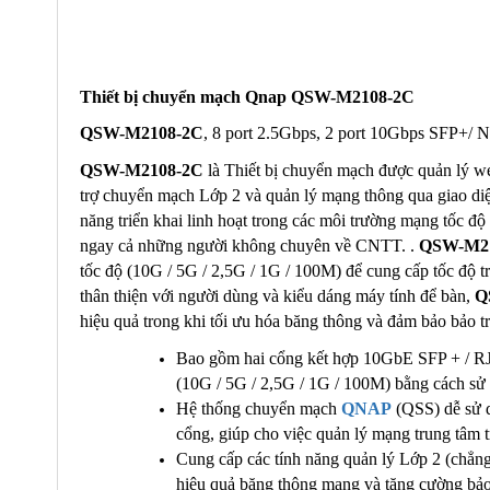
Thiết bị chuyển mạch Qnap QSW-M2108-2C
QSW-M2108-2C
, 8 port 2.5Gbps, 2 port 10Gbps SFP+
QSW-M2108-2C
là Thiết bị chuyển mạch được quản lý we
trợ chuyển mạch Lớp 2 và quản lý mạng thông qua giao di
năng triển khai linh hoạt trong các môi trường mạng tốc đ
ngay cả những người không chuyên về CNTT. .
QSW-M2
tốc độ (10G / 5G / 2,5G / 1G / 100M) để cung cấp tốc độ tr
thân thiện với người dùng và kiểu dáng máy tính để bàn,
Q
hiệu quả trong khi tối ưu hóa băng thông và đảm bảo bảo t
Bao gồm hai cổng kết hợp 10GbE SFP + / R
(10G / 5G / 2,5G / 1G / 100M) bằng cách sử 
Hệ thống chuyển mạch
QNAP
(QSS) dễ sử d
cổng, giúp cho việc quản lý mạng trung tâm t
Cung cấp các tính năng quản lý Lớp 2 (ch
hiệu quả băng thông mạng và tăng cường bảo