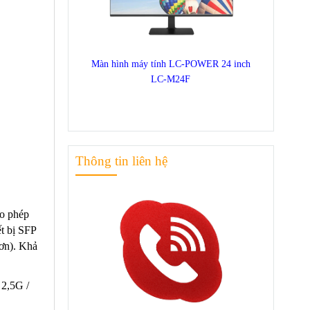
Màn hình máy tính LC-POWER 24 inch
LC-M24F
Thông tin liên hệ
ho phép
ết bị SFP
ơn). Khả
 2,5G /