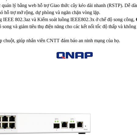
ợc quản lý bằng web hỗ trợ Giao thức cây kéo dài nhanh (RSTP). Dễ dà
hỏ hỗ trợ mở rộng, dự phòng và ngăn chặn vòng lặp.
ng IEEE 802.3az và Kiểm soát luồng IEEE802.3x ở chế độ song công,
ô song và giảm tiêu thụ điện năng cho các kết nối tốc độ thấp và không
ấp chuột, giúp nhân viên CNTT đảm bảo an ninh mạng của họ.