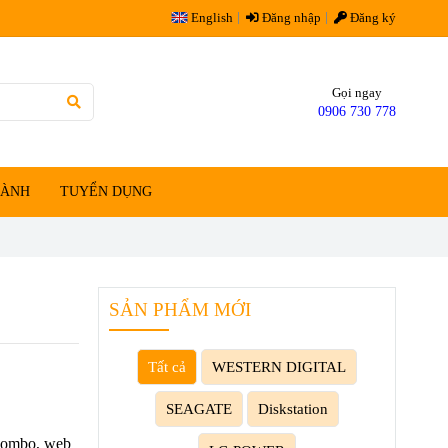
English
Đăng nhập
Đăng ký
Gọi ngay
0906 730 778
HÀNH
TUYỂN DỤNG
SẢN PHẨM MỚI
Tất cả
WESTERN DIGITAL
SEAGATE
Diskstation
Combo, web