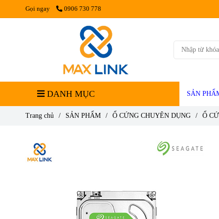
Gọi ngay
0906 730 778
DANH MỤC
SẢN PHẨ
Trang chủ
/
SẢN PHẨM
/
Ổ CỨNG CHUYÊN DỤNG
/
Ổ C