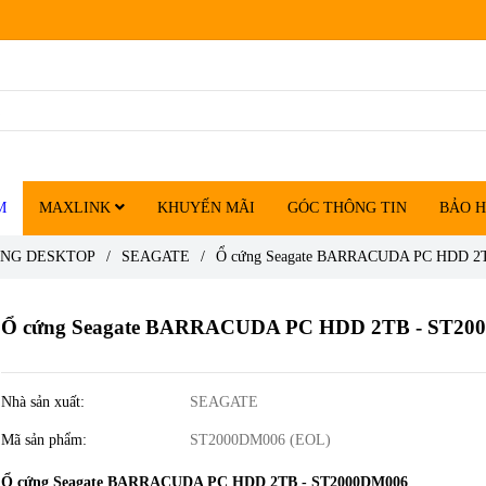
M
MAXLINK
KHUYẾN MÃI
GÓC THÔNG TIN
BẢO 
ỨNG DESKTOP
/
SEAGATE
/
Ổ cứng Seagate BARRACUDA PC HDD 2
Ổ cứng Seagate BARRACUDA PC HDD 2TB - ST20
Nhà sản xuất:
SEAGATE
Mã sản phẩm:
ST2000DM006 (EOL)
Ổ cứng Seagate BARRACUDA PC HDD 2TB - ST2000DM006