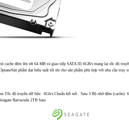
ộ cache đệm lên tới 64 MB và giao tiếp SATA III 6GB/s mang lại tốc độ truyền
l OptaneSản phẩm đạt hiệu suất tối ưu cho sản phẩm phù hợp với nhu cầu truy x
Tốc độ truyền dữ liệu: 6Gb/s Chuẩn kết nối : Sata 3 Bộ nhớ đệm (cache):
eagate Barracuda 2TB Sata