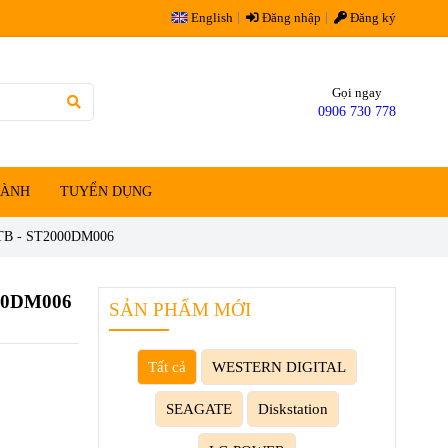
English
Đăng nhập
Đăng ký
Gọi ngay
0906 730 778
HÀNH
TUYỂN DỤNG
TB - ST2000DM006
00DM006
SẢN PHẨM MỚI
Tất cả
WESTERN DIGITAL
SEAGATE
Diskstation