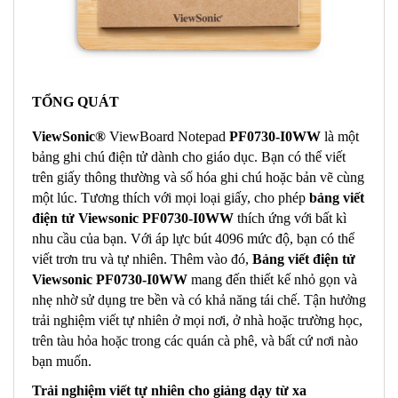
TỔNG QUÁT
ViewSonic®
ViewBoard Notepad
PF0730-I0WW
là một
bảng ghi chú điện tử dành cho giáo dục. Bạn có thể viết
trên giấy thông thường và số hóa ghi chú hoặc bản vẽ cùng
một lúc. Tương thích với mọi loại giấy, cho phép
b
ảng viết
điện tử Viewsonic PF0730-I0WW
thích ứng với bất kì
nhu cầu của bạn. Với áp lực bút 4096 mức độ, bạn có thể
viết trơn tru và tự nhiên. Thêm vào đó,
Bảng viết điện tử
Viewsonic PF0730-I0WW
mang đến thiết kế nhỏ gọn và
nhẹ nhờ sử dụng tre bền và có khả năng tái chế. Tận hưởng
trải nghiệm viết tự nhiên ở mọi nơi, ở nhà hoặc trường học,
trên tàu hỏa hoặc trong các quán cà phê, và bất cứ nơi nào
bạn muốn.
Trải nghiệm viết tự nhiên cho giảng dạy từ xa