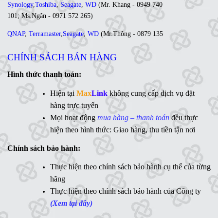
Synology
,
Toshiba
,
Seagate
,
WD
(
Mr. Khang - 0949 740
101
;
Ms
.Ngân -
0971 572 265
)
QNAP
,
Terramaster
,
Seagate
,
WD
(
Mr
.Thông -
0879 135
035
;
Ms. Lan Anh - 0984 441 810)
CHÍNH SÁCH BÁN HÀNG
Ổ cứng di động
,
LCD
,
Networking
, Linh kiện,....(Ms. Trâm
- 0944 908 249)
Hình thức thanh toán:
Synology
,
QNAP
,
Terramaster
,
Toshiba
,
Seagate
,
Hiện tại
Max
Link
không cung cấp dịch vụ đặt
WD
,
Ổ cứng di động
,
LCD
,
Networking
, Linh kiện,....(Ms.
hàng trực tuyến
Vân Anh - 0775 163 765)
Mọi hoạt động
mua hàng – thanh toán
đều thực
hiện theo hình thức: Giao hàng, thu tiền tận nơi
Hotline:
Chính sách bảo hành:
MaxLink - 0906 730 778
Ms
Thực hiện theo chính sách bảo hành cụ thể của từng
. Linh - 0902 700 727
hãng
Hỗ trợ kỹ thuật:
Thực hiện theo chính sách bảo hành của Công ty
Mr. Ngữ - 0783 362 416
(Xem tại đây)