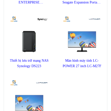
ENTERPRISE
Seagate Expansion Portable
ULTRASTAR DC HC570
1TB STKM1000400
22TB
Thiết bị lưu trữ mạng NAS
Màn hình máy tính LC-
Synology DS223
POWER 27 inch LC-M27F