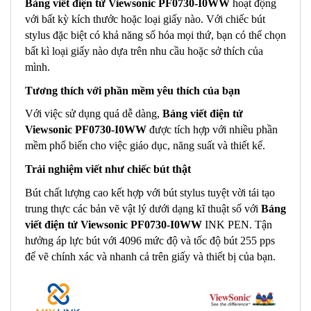
Bảng viết điện tử Viewsonic PF0730-I0WW
hoạt động
với bất kỳ kích thước hoặc loại giấy nào. Với chiếc bút
stylus đặc biệt có khả năng số hóa mọi thứ, bạn có thể chọn
bất kì loại giấy nào dựa trên nhu cầu hoặc sở thích của
mình.
Tương thích với phần mềm yêu thích của bạn
Với việc sử dụng quá dễ dàng,
Bảng viết điện tử
Viewsonic PF0730-I0WW
được tích hợp với nhiều phần
mềm phổ biến cho việc giáo dục, năng suất và thiết kế.
Trải nghiệm viết như chiếc bút thật
Bút chất lượng cao kết hợp với bút stylus tuyệt vời tái tạo
trung thực các bản vẽ vật lý dưới dạng kĩ thuật số với
Bảng
viết điện tử Viewsonic PF0730-I0WW
INK PEN. Tận
hưởng áp lực bút với 4096 mức độ và tốc độ bút 255 pps
để vẽ chính xác và nhanh cả trên giấy và thiết bị của bạn.