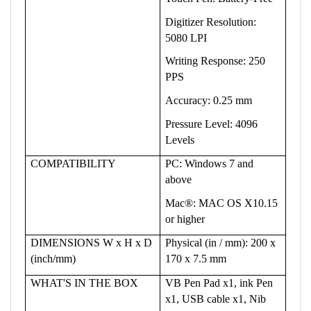
Digitizer Resolution:
5080 LPI
Writing Response: 250
PPS
Accuracy: 0.25 mm
Pressure Level: 4096
Levels
COMPATIBILITY
PC: Windows 7 and
above
Mac®: MAC OS X10.15
or higher
DIMENSIONS W x H x D
Physical (in / mm): 200 x
(inch/mm)
170 x 7.5 mm
WHAT'S IN THE BOX
VB Pen Pad x1, ink Pen
x1, USB cable x1, Nib