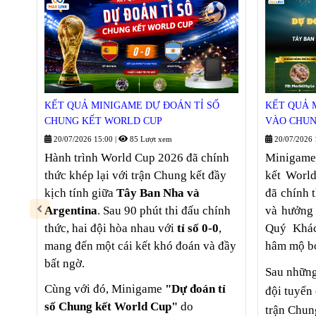
KẾT QUẢ MINIGAME DỰ ĐOÁN TỈ SỐ
KẾT QUẢ 
CHUNG KẾT WORLD CUP
VÀO CHUN
20/07/2026 15:00
|
85 Lượt xem
20/07/2026 
Hành trình World Cup 2026 đã chính
Minigame
thức khép lại với trận Chung kết đầy
kết Worl
kịch tính giữa
Tây Ban Nha và
đã chính 
Argentina
. Sau 90 phút thi đấu chính
và hưởng 
thức, hai đội hòa nhau với
tỉ số 0-0
,
Quý Khác
mang đến một cái kết khó đoán và đầy
hâm mộ b
bất ngờ.
Sau những 
Cùng với đó, Minigame
"Dự đoán tỉ
đội tuyển
số Chung kết World Cup"
do
trận Chun