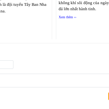
không khí sôi động của ngày
nh là đội tuyển Tây Ban Nha
đá lớn nhất hành tinh.
ina.
›
Xem thêm ››