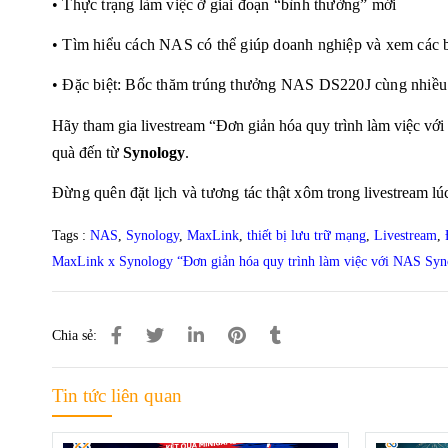
• Thực trạng làm việc ở giai đoạn “bình thường” mới
• Tìm hiểu cách NAS có thể giúp doanh nghiệp và xem các 
• Đặc biệt: Bốc thăm trúng thưởng NAS DS220J cùng nhiều 
Hãy tham gia livestream
“Đơn giản hóa quy trình làm việc v
quà đến từ
Synology
.
Đừng quên đặt lịch và tương tác thật xôm
trong livestream l
Tags :
NAS
,
Synology
,
MaxLink
,
thiết bị lưu trữ mạng
,
Livestream
,
MaxLink x Synology “Đơn giản hóa quy trình làm việc với NAS Syn
Chia sẻ:
Tin tức liên quan