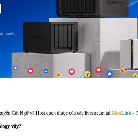
uyễn Cát Ngữ
và Host quen thuộc của các livestream tại
Max
Link -
M
ology vậy?