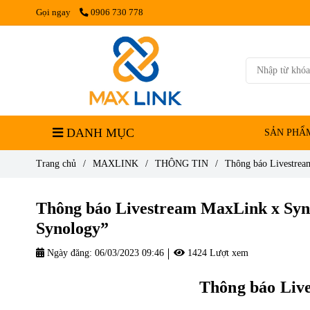
Gọi ngay
0906 730 778
DANH MỤC
SẢN PHẨ
Trang chủ
/
MAXLINK
/
THÔNG TIN
/
Thông báo Livestrea
Thông báo Livestream MaxLink x Syno
Synology”
Ngày đăng:
06/03/2023 09:46
1424 Lượt xem
Thông báo
Liv