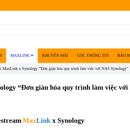
M
MAXLINK
KHUYẾN MÃI
GÓC THÔNG TIN
BẢO 
m MaxLink x Synology “Đơn giản hóa quy trình làm việc với NAS Synology”
logy “Đơn giản hóa quy trình làm việc vớ
estream
Max
Link
x
Synology