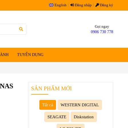
English
Đăng nhập
Đăng ký
Gọi ngay
0906 730 778
HÀNH
TUYỂN DỤNG
i NAS
SẢN PHẨM MỚI
Tất cả
WESTERN DIGITAL
SEAGATE
Diskstation