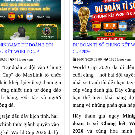
MINIGAME DỰ ĐOÁN 2 ĐỘI
DỰ ĐOÁN TỈ SỐ CHUNG KẾT 
G KẾT WORLD CUP
CUP 2026
10:00
|
79 Lượt xem
16/07/2026 09:00
|
1623 Lượt xem
 "Dự đoán 2 đội vào Chung
World Cup 2026 đã đi đến
d Cup" do MaxLink tổ chức
cuối cùng – nơi hai đội tuyể
thức khép lại với sự tham gia
nhất sẽ tranh tài để chạm tay
ứng nhiệt tình từ đông đảo
cúp vàng danh giá. Đây cũng
h hàng, Đối tác và người
bạn thể hiện khả năng dự
óng đá.
mang về những phần quà hấp
Hãy tham gia ngay
Mini
trận đấu đầy kịch tính, hai
đoán tỉ số Chung kết W
 chính thức giành quyền vào
2026
và cùng hòa mình 
g kết World Cup 2026 đã lộ