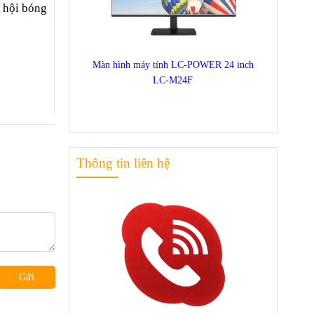
 hội bóng
Vie
Xem thêm ››
quố
tin
Việ
Màn hình máy tính LC-POWER 24 inch
LC-M24F
Xem 
Thông tin liên hệ
Gửi