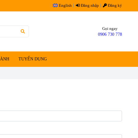
English
Đăng nhập
Đăng ký
Gọi ngay
0906 730 778
HÀNH
TUYỂN DỤNG