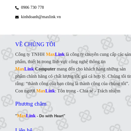
0906 730 778
kinhdoanh@maxlink.vn
VỀ CHÚNG TÔI
Công ty TNHH
Max
Link
là công ty chuyên cung cấp các sản
phẩm, thiết bị trong lĩnh vực công nghệ thông tin
Max
Link
Computer
mang đến cho khách hàng những sản
phẩm chính hãng có chất lượng tốt, giá cả hợp lý. Chúng tôi ti
rằng: “thành công của bạn cũng là thành công của chúng tôi”.
Con người
Max
Link
:
Tôn trọng - Chia sẻ - Trách nhiệm
Phương châm
Max
Link
"
- Do with Heart"
Liên hệ