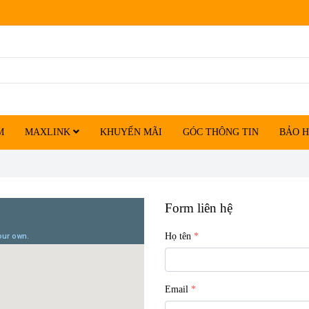
M
MAXLINK
KHUYẾN MÃI
GÓC THÔNG TIN
BẢO 
Form liên hệ
Họ tên
Email