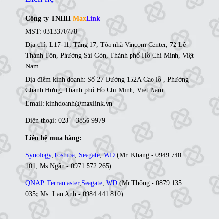
Công ty TNHH
Max
Link
MST: 0313370778
Địa chỉ: L17-11, Tầng 17, Tòa nhà Vincom Center, 72 Lê
Thánh Tôn, Phường Sài Gòn, Thành phố Hồ Chí Minh, Việt
Nam
Địa điểm kinh doanh: Số 27 Đường 152A Cao lỗ , Phường
Chánh Hưng, Thành phố Hồ Chí Minh, Việt Nam
Email: kinhdoanh@maxlink.vn
Điện thoại: 028 – 3856 9979
Liên hệ mua hàng:
Synology
,
Toshiba
,
Seagate
,
WD
(
Mr. Khang - 0949 740
101
;
Ms
.Ngân -
0971 572 265
)
QNAP
,
Terramaster
,
Seagate
,
WD
(
Mr
.Thông -
0879 135
035
;
Ms. Lan Anh - 0984 441 810)
Ổ cứng di động
,
LCD
,
Networking
, Linh kiện,....(Ms. Trâm