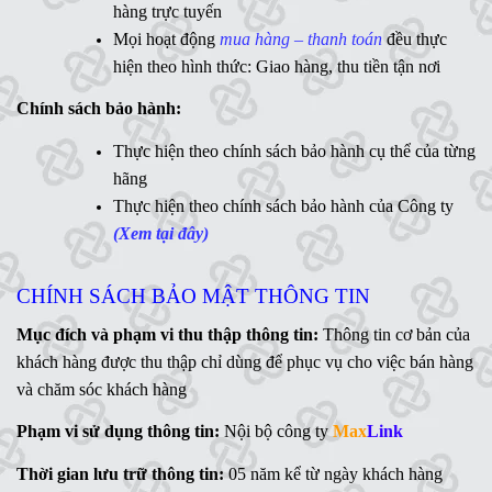
WD
,
Ổ cứng di động
,
LCD
,
Networking
, Linh kiện,....(Ms.
hàng trực tuyến
Vân Anh - 0775 163 765)
Mọi hoạt động
mua hàng – thanh toán
đều thực
hiện theo hình thức: Giao hàng, thu tiền tận nơi
Hotline:
Chính sách bảo hành:
MaxLink - 0906 730 778
Ms
Thực hiện theo chính sách bảo hành cụ thể của từng
. Linh - 0902 700 727
hãng
Hỗ trợ kỹ thuật:
Thực hiện theo chính sách bảo hành của Công ty
Mr. Ngữ - 0783 362 416
(Xem tại đây)
CHÍNH SÁCH BẢO MẬT THÔNG TIN
Mục đích và phạm vi thu thập thông tin:
Thông tin cơ bản của
khách hàng được thu thập chỉ dùng để phục vụ cho việc bán hàng
và chăm sóc khách hàng
Phạm vi sử dụng thông tin:
Nội bộ công ty
Max
Link
Thời gian lưu trữ thông tin:
05 năm kể từ ngày khách hàng