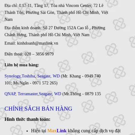
Địa chỉ: L17-11, Tầng 17, Tòa nhà Vincom Center, 72 Lê
Thánh Tôn, Phường Sài Gòn, Thành phố Hồ Chí Minh, Việt
Nam
Địa điểm kinh doanh: Số 27 Đường 152A Cao lỗ , Phường
Chánh Hưng, Thành phố Hồ Chí Minh, Việt Nam
Email: kinhdoanh@maxlink.vn
Điện thoại: 028 – 3856 9979
Liên hệ mua hàng:
Synology
,
Toshiba
,
Seagate
,
WD
(
Mr. Khang - 0949 740
101
;
Ms
.Ngân -
0971 572 265
)
QNAP
,
Terramaster
,
Seagate
,
WD
(
Mr
.Thông -
0879 135
035
;
Ms. Lan Anh - 0984 441 810)
CHÍNH SÁCH BÁN HÀNG
Ổ cứng di động
,
LCD
,
Networking
, Linh kiện,....(Ms. Trâm
- 0944 908 249)
Hình thức thanh toán:
Synology
,
QNAP
,
Terramaster
,
Toshiba
,
Seagate
,
Hiện tại
Max
Link
không cung cấp dịch vụ đặt