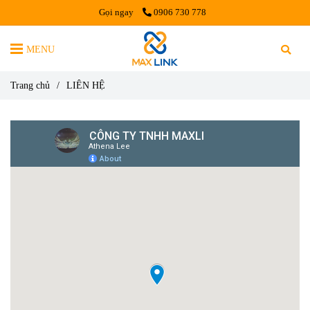
Gọi ngay
0906 730 778
MENU
Trang chủ
/
LIÊN HỆ