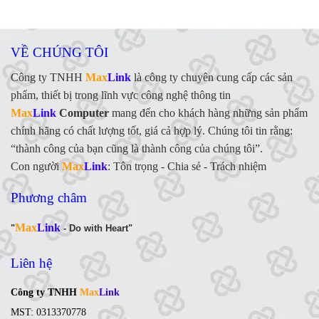
VỀ CHÚNG TÔI
Công ty TNHH
Max
Link
là công ty chuyên cung cấp các sản
phẩm, thiết bị trong lĩnh vực công nghệ thông tin
Max
Link
Computer
mang đến cho khách hàng những sản phẩm
chính hãng có chất lượng tốt, giá cả hợp lý. Chúng tôi tin rằng:
“thành công của bạn cũng là thành công của chúng tôi”.
Con người
Max
Link
:
Tôn trọng - Chia sẻ - Trách nhiệm
Phương châm
Max
Link
"
- Do with Heart"
Liên hệ
Công ty TNHH
Max
Link
MST: 0313370778