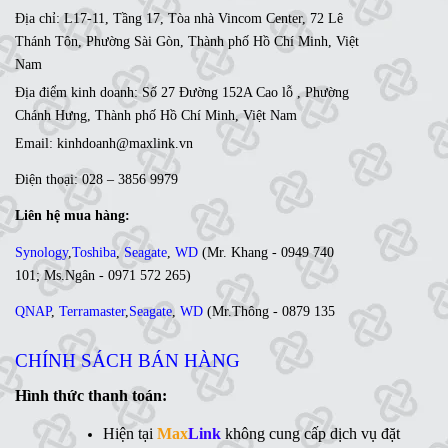
Địa chỉ: L17-11, Tầng 17, Tòa nhà Vincom Center, 72 Lê
Thánh Tôn, Phường Sài Gòn, Thành phố Hồ Chí Minh, Việt
Nam
Địa điểm kinh doanh: Số 27 Đường 152A Cao lỗ , Phường
Chánh Hưng, Thành phố Hồ Chí Minh, Việt Nam
Email: kinhdoanh@maxlink.vn
Điện thoại: 028 – 3856 9979
Liên hệ mua hàng:
Synology
,
Toshiba
,
Seagate
,
WD
(
Mr. Khang - 0949 740
101
;
Ms
.Ngân -
0971 572 265
)
QNAP
,
Terramaster
,
Seagate
,
WD
(
Mr
.Thông -
0879 135
035
;
Ms. Lan Anh - 0984 441 810)
CHÍNH SÁCH BÁN HÀNG
Ổ cứng di động
,
LCD
,
Networking
, Linh kiện,....(Ms. Trâm
- 0944 908 249)
Hình thức thanh toán:
Synology
,
QNAP
,
Terramaster
,
Toshiba
,
Seagate
,
Hiện tại
Max
Link
không cung cấp dịch vụ đặt