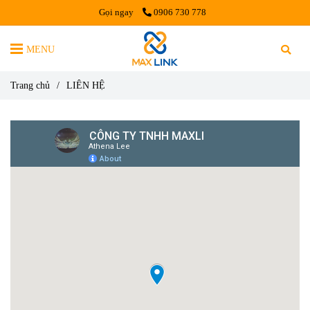
Gọi ngay
0906 730 778
MENU
Trang chủ
/
LIÊN HỆ