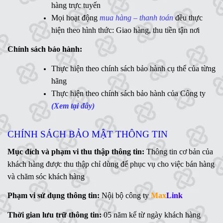
WD
,
Ổ cứng di động
,
LCD
,
Networking
, Linh kiện,....(Ms.
hàng trực tuyến
Vân Anh - 0775 163 765)
Mọi hoạt động
mua hàng – thanh toán
đều thực
hiện theo hình thức: Giao hàng, thu tiền tận nơi
Hotline:
Chính sách bảo hành:
MaxLink - 0906 730 778
Ms
Thực hiện theo chính sách bảo hành cụ thể của từng
. Linh - 0902 700 727
hãng
Hỗ trợ kỹ thuật:
Thực hiện theo chính sách bảo hành của Công ty
Mr. Ngữ - 0783 362 416
(Xem tại đây)
CHÍNH SÁCH BẢO MẬT THÔNG TIN
Mục đích và phạm vi thu thập thông tin:
Thông tin cơ bản của
khách hàng được thu thập chỉ dùng để phục vụ cho việc bán hàng
và chăm sóc khách hàng
Phạm vi sử dụng thông tin:
Nội bộ công ty
Max
Link
Thời gian lưu trữ thông tin:
05 năm kể từ ngày khách hàng