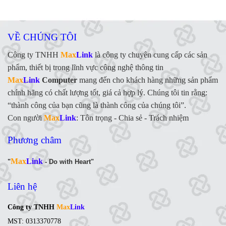
VỀ CHÚNG TÔI
Công ty TNHH
Max
Link
là công ty chuyên cung cấp các sản
phẩm, thiết bị trong lĩnh vực công nghệ thông tin
Max
Link
Computer
mang đến cho khách hàng những sản phẩm
chính hãng có chất lượng tốt, giá cả hợp lý. Chúng tôi tin rằng:
“thành công của bạn cũng là thành công của chúng tôi”.
Con người
Max
Link
:
Tôn trọng - Chia sẻ - Trách nhiệm
Phương châm
Max
Link
"
- Do with Heart"
Liên hệ
Công ty TNHH
Max
Link
MST: 0313370778